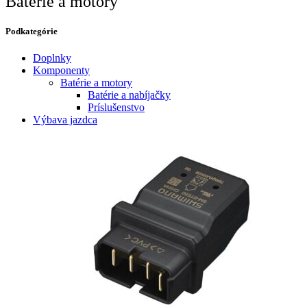
Batérie a motory
Podkategórie​
Doplnky
Komponenty
Batérie a motory
Batérie a nabíjačky
Príslušenstvo
Výbava jazdca