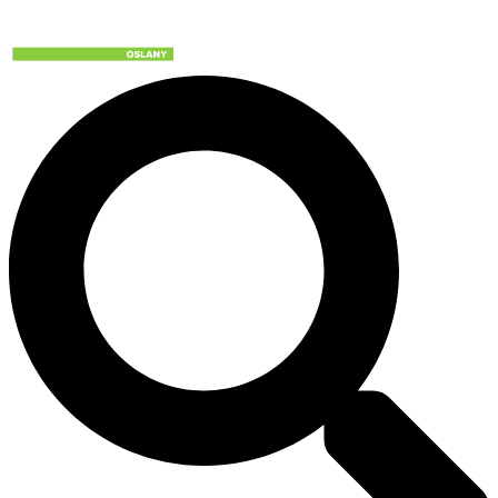
Preskočiť
na
obsah