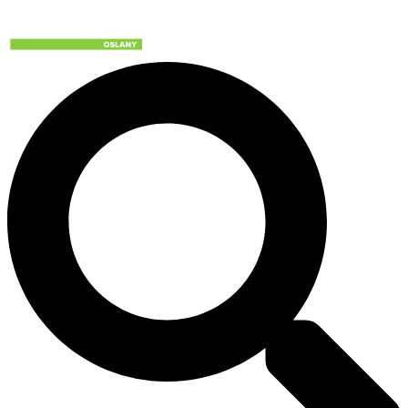
Preskočiť
na
obsah