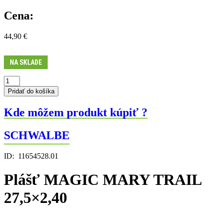
Cena:
44,90
€
NA SKLADE
množstvo
Plášť
Pridať do košíka
MAGIC
MARY
Kde môžem produkt kúpiť ?
TRAIL
27,5x2,40
SCHWALBE
ID:
11654528.01
Plášť MAGIC MARY TRAIL
27,5×2,40