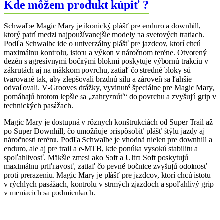
Kde môžem produkt kúpiť ?
TRAIL
27,5x2,40
Schwalbe Magic Mary je ikonický plášť pre enduro a downhill,
ktorý patrí medzi najpoužívanejšie modely na svetových tratiach.
Podľa Schwalbe ide o univerzálny plášť pre jazdcov, ktorí chcú
maximálnu kontrolu, istotu a výkon v náročnom teréne. Otvorený
dezén s agresívnymi bočnými blokmi poskytuje výbornú trakciu v
zákrutách aj na mäkkom povrchu, zatiaľ čo stredné bloky sú
tvarované tak, aby zlepšovali brzdnú silu a zároveň sa ľahšie
odvaľovali. V‑Grooves drážky, vyvinuté špeciálne pre Magic Mary,
pomáhajú hrotom lepšie sa „zahryznúť“ do povrchu a zvyšujú grip v
technických pasážach.
Magic Mary je dostupná v rôznych konštrukciách od Super Trail až
po Super Downhill, čo umožňuje prispôsobiť plášť štýlu jazdy aj
náročnosti terénu. Podľa Schwalbe je vhodná nielen pre downhill a
enduro, ale aj pre trail a e‑MTB, kde ponúka vysokú stabilitu a
spoľahlivosť. Mäkšie zmesi ako Soft a Ultra Soft poskytujú
maximálnu priľnavosť, zatiaľ čo pevné bočnice zvyšujú odolnosť
proti prerazeniu. Magic Mary je plášť pre jazdcov, ktorí chcú istotu
v rýchlych pasážach, kontrolu v strmých zjazdoch a spoľahlivý grip
v meniacich sa podmienkach.