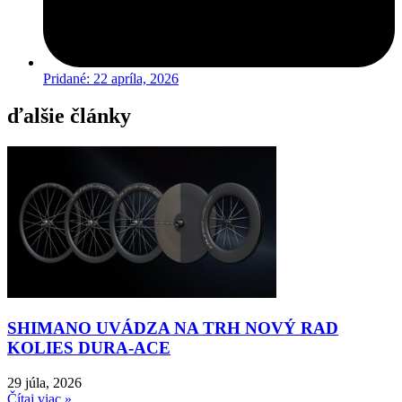
Pridané:
22 apríla, 2026
ďalšie články
SHIMANO UVÁDZA NA TRH NOVÝ RAD
KOLIES DURA-ACE
29 júla, 2026
Čítaj viac »