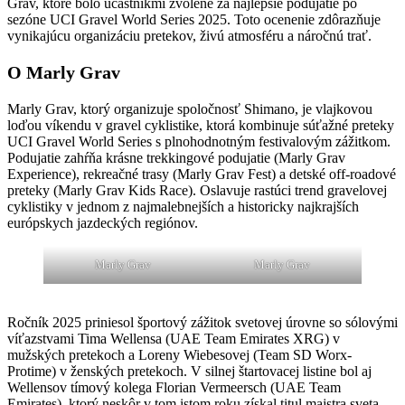
Grav, ktoré bolo účastníkmi zvolené za najlepšie podujatie po
sezóne UCI Gravel World Series 2025. Toto ocenenie zdôrazňuje
vynikajúcu organizáciu pretekov, živú atmosféru a náročnú trať.
O Marly Grav
Marly Grav, ktorý organizuje spoločnosť Shimano, je vlajkovou
loďou víkendu v gravel cyklistike, ktorá kombinuje súťažné preteky
UCI Gravel World Series s plnohodnotným festivalovým zážitkom.
Podujatie zahŕňa krásne trekkingové podujatie (Marly Grav
Experience), rekreačné trasy (Marly Grav Fest) a detské off-roadové
preteky (Marly Grav Kids Race). Oslavuje rastúci trend gravelovej
cyklistiky v jednom z najmalebnejších a historicky najkrajších
európskych jazdeckých regiónov.
Marly Grav
Marly Grav
Ročník 2025 priniesol športový zážitok svetovej úrovne so sólovými
víťazstvami Tima Wellensa (UAE Team Emirates XRG) v
mužských pretekoch a Loreny Wiebesovej (Team SD Worx-
Protime) v ženských pretekoch. V silnej štartovacej listine bol aj
Wellensov tímový kolega Florian Vermeersch (UAE Team
Emirates), ktorý neskôr v tom istom roku získal titul majstra sveta