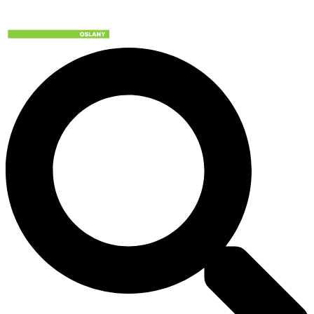
Preskočiť
na
obsah