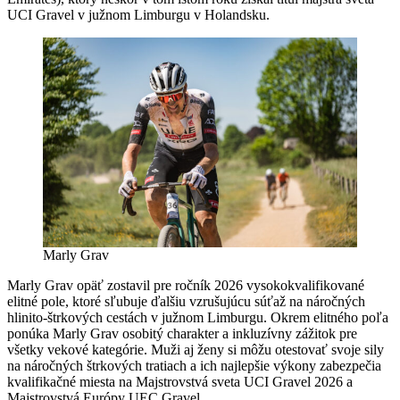
UCI Gravel v južnom Limburgu v Holandsku.
Marly Grav
Marly Grav opäť zostavil pre ročník 2026 vysokokvalifikované
elitné pole, ktoré sľubuje ďalšiu vzrušujúcu súťaž na náročných
hlinito-štrkových cestách v južnom Limburgu. Okrem elitného poľa
ponúka Marly Grav osobitý charakter a inkluzívny zážitok pre
všetky vekové kategórie. Muži aj ženy si môžu otestovať svoje sily
na náročných štrkových tratiach a ich najlepšie výkony zabezpečia
kvalifikačné miesta na Majstrovstvá sveta UCI Gravel 2026 a
Majstrovstvá Európy UEC Gravel.