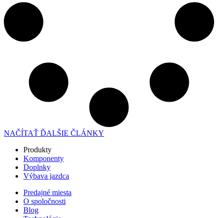
NAČÍTAŤ ĎALŠIE ČLÁNKY
Produkty
Komponenty
Doplnky
Výbava jazdca
Predajné miesta
O spoločnosti
Blog