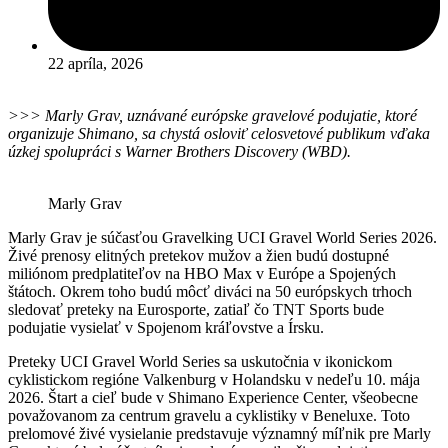
22 apríla, 2026
>>> Marly Grav, uznávané európske gravelové podujatie, ktoré
organizuje Shimano, sa chystá osloviť celosvetové publikum vďaka
úzkej spolupráci s Warner Brothers Discovery (WBD).
Marly Grav
Marly Grav je súčasťou Gravelking UCI Gravel World Series 2026.
Živé prenosy elitných pretekov mužov a žien budú dostupné
miliónom predplatiteľov na HBO Max v Európe a Spojených
štátoch. Okrem toho budú môcť diváci na 50 európskych trhoch
sledovať preteky na Eurosporte, zatiaľ čo TNT Sports bude
podujatie vysielať v Spojenom kráľovstve a Írsku.
Preteky UCI Gravel World Series sa uskutočnia v ikonickom
cyklistickom regióne Valkenburg v Holandsku v nedeľu 10. mája
2026. Štart a cieľ bude v Shimano Experience Center, všeobecne
považovanom za centrum gravelu a cyklistiky v Beneluxe. Toto
prelomové živé vysielanie predstavuje významný míľnik pre Marly