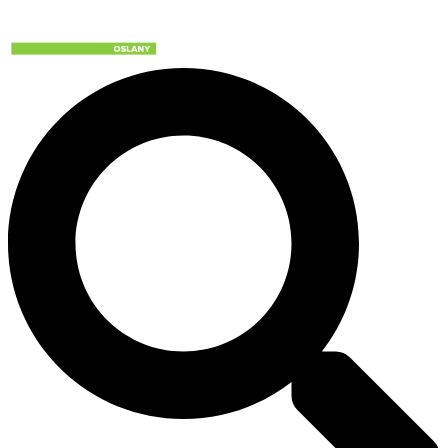
Preskočiť
na
obsah