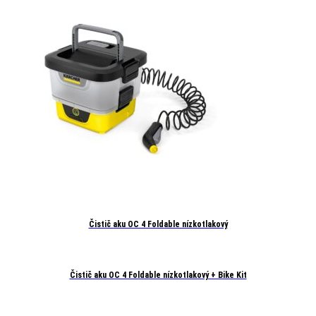
Čistič aku OC 4 Foldable nízkotlakový
Čistič aku OC 4 Foldable nízkotlakový + Bike Kit