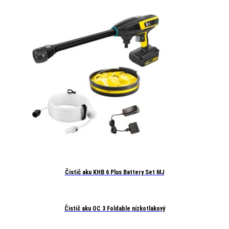
Čistič aku KHB 6 Plus Battery Set MJ
Čistič aku OC 3 Foldable nízkotlakový