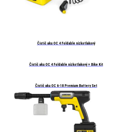
Čistič aku OC 4 Foldable nízkotlakový
Čistič aku OC 4 Foldable nízkotlakový + Bike Kit
Čistič aku OC 6-18 Premium Battery Set