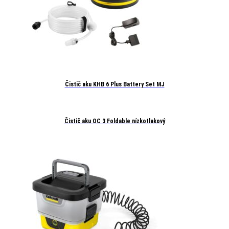
Čistič aku KHB 6 Plus Battery Set MJ
Čistič aku OC 3 Foldable nízkotlakový