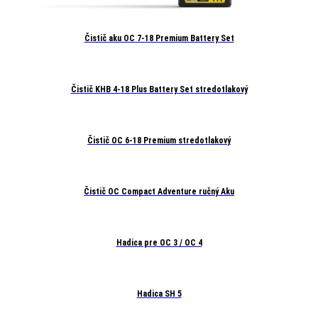
Čistič aku OC 7-18 Premium Battery Set
Čistič KHB 4-18 Plus Battery Set stredotlakový
Čistič OC 6-18 Premium stredotlakový
Čistič OC Compact Adventure ručný Aku
Hadica pre OC 3 / OC 4
Hadica SH 5