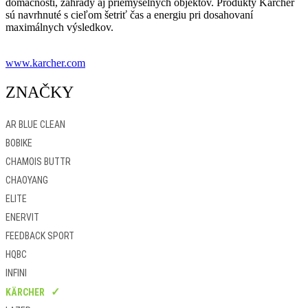
domácnosti, záhrady aj priemyselných objektov. Produkty Kärcher
sú navrhnuté s cieľom šetriť čas a energiu pri dosahovaní
maximálnych výsledkov.
www.karcher.com
ZNAČKY
AR BLUE CLEAN
BOBIKE
CHAMOIS BUTTR
CHAOYANG
ELITE
ENERVIT
FEEDBACK SPORT
HQBC
INFINI
KÄRCHER