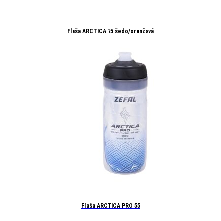
Fľaša ARCTICA 75 šedo/oranžová
Fľaša ARCTICA PRO 55