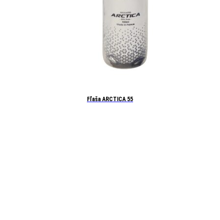
Fľaša ARCTICA 55