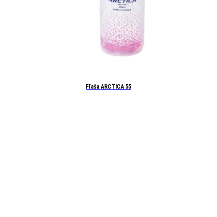
Fľaša ARCTICA 55