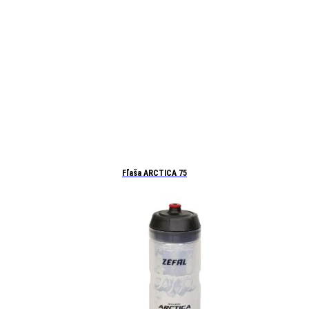
Fľaša ARCTICA 75