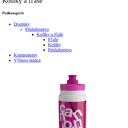
Košíky a fľaše
Podkategórie​
Doplnky
Príslušenstvo
Košíky a fľaše
Fľaše
Košíky
Príslušenstvo
Komponenty
Výbava jazdca