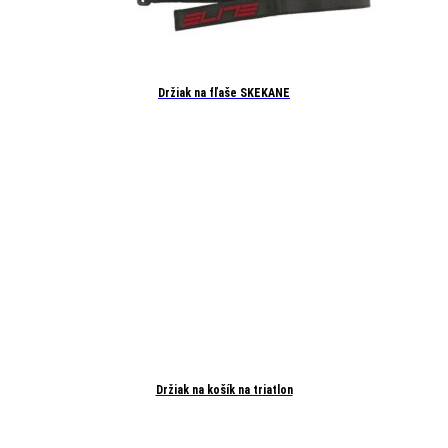
Držiak na fľaše SKEKANE
Držiak na košík na triatlon