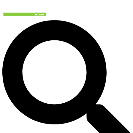
Preskočiť
na
obsah