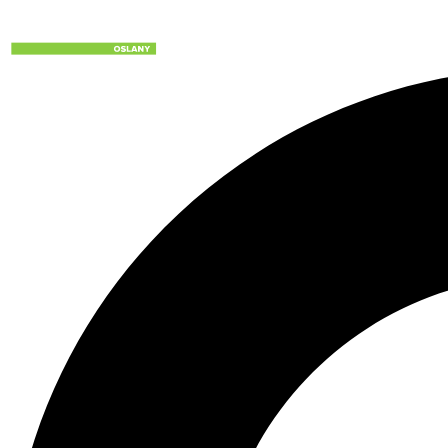
Preskočiť
na
obsah