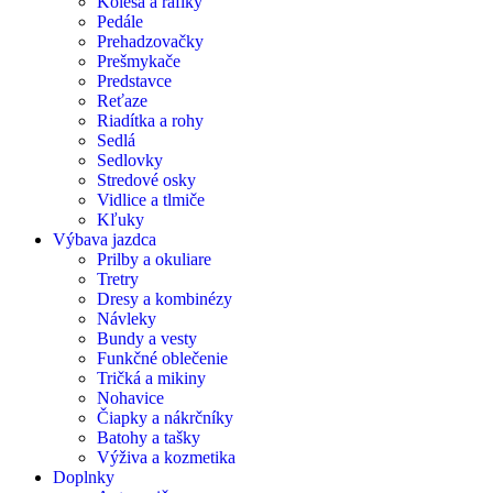
Kolesá a ráfiky
Pedále
Prehadzovačky
Prešmykače
Predstavce
Reťaze
Riadítka a rohy
Sedlá
Sedlovky
Stredové osky
Vidlice a tlmiče
Kľuky
Výbava jazdca
Prilby a okuliare
Tretry
Dresy a kombinézy
Návleky
Bundy a vesty
Funkčné oblečenie
Tričká a mikiny
Nohavice
Čiapky a nákrčníky
Batohy a tašky
Výživa a kozmetika
Doplnky