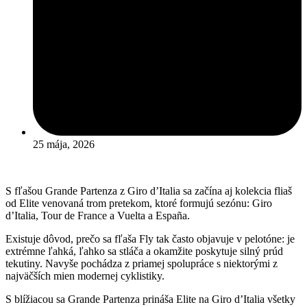
25 mája, 2026
S fľašou Grande Partenza z Giro d’Italia sa začína aj kolekcia fliaš
od Elite venovaná trom pretekom, ktoré formujú sezónu: Giro
d’Italia, Tour de France a Vuelta a España.
Existuje dôvod, prečo sa fľaša Fly tak často objavuje v pelotóne: je
extrémne ľahká, ľahko sa stláča a okamžite poskytuje silný prúd
tekutiny. Navyše pochádza z priamej spolupráce s niektorými z
najväčších mien modernej cyklistiky.
S blížiacou sa Grande Partenza prináša Elite na Giro d’Italia všetky