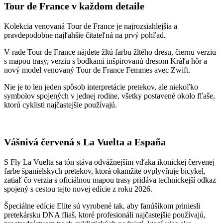
Tour de France v každom detaile
Kolekcia venovaná Tour de France je najrozsiahlejšia a
pravdepodobne najľahšie čitateľná na prvý pohľad.
V rade Tour de France nájdete žltú farbu žltého dresu, čiernu verziu
s mapou trasy, verziu s bodkami inšpirovanú dresom Kráľa hôr a
nový model venovaný Tour de France Femmes avec Zwift.
Nie je to len jeden spôsob interpretácie pretekov, ale niekoľko
symbolov spojených v jednej rodine, všetky postavené okolo fľaše,
ktorú cyklisti najčastejšie používajú.
Vášnivá červená s La Vuelta a España
S Fly La Vuelta sa tón stáva odvážnejším vďaka ikonickej červenej
farbe španielskych pretekov, ktorá okamžite ovplyvňuje bicykel,
zatiaľ čo verzia s oficiálnou mapou trasy pridáva technickejší odkaz
spojený s cestou tejto novej edície z roku 2026.
Špeciálne edície Elite sú vyrobené tak, aby fanúšikom priniesli
pretekársku DNA fliaš, ktoré profesionáli najčastejšie používajú,