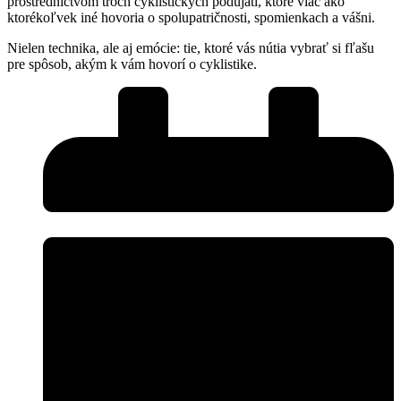
prostredníctvom troch cyklistických podujatí, ktoré viac ako
ktorékoľvek iné hovoria o spolupatričnosti, spomienkach a vášni.
Nielen technika, ale aj emócie: tie, ktoré vás nútia vybrať si fľašu
pre spôsob, akým k vám hovorí o cyklistike.