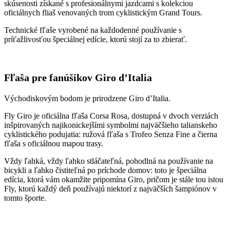
skúsenosti získané s profesionálnymi jazdcami s kolekciou
oficiálnych fliaš venovaných trom cyklistickým Grand Tours.
Technické fľaše vyrobené na každodenné používanie s
príťažlivosťou špeciálnej edície, ktorú stojí za to zbierať.
Fľaša pre fanúšikov Giro d’Italia
Východiskovým bodom je prirodzene Giro d’Italia.
Fly Giro je oficiálna fľaša Corsa Rosa, dostupná v dvoch verziách
inšpirovaných najikonickejšími symbolmi najväčšieho talianskeho
cyklistického podujatia: ružová fľaša s Trofeo Senza Fine a čierna
fľaša s oficiálnou mapou trasy.
Vždy ľahká, vždy ľahko stláčateľná, pohodlná na používanie na
bicykli a ľahko čistiteľná po príchode domov: toto je špeciálna
edícia, ktorá vám okamžite pripomína Giro, pričom je stále tou istou
Fly, ktorú každý deň používajú niektorí z najväčších šampiónov v
tomto športe.