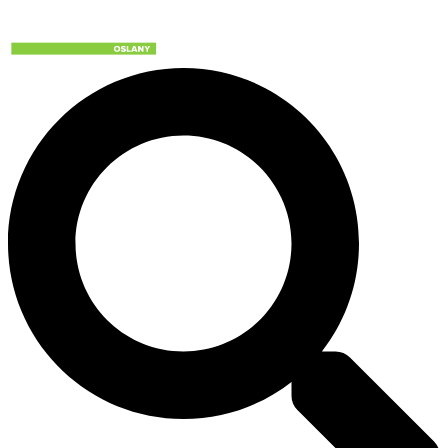
Preskočiť
na
obsah