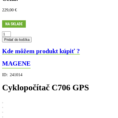
229,00
€
NA SKLADE
množstvo
Cyklopočítač
Pridať do košíka
C706
GPS
Kde môžem produkt kúpiť ?
MAGENE
ID:
241014
Cyklopočítač C706 GPS