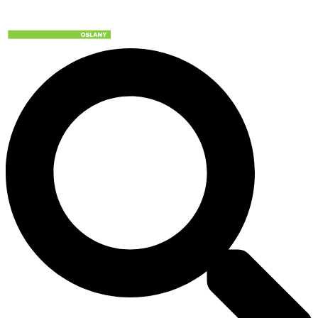
Preskočiť
na
obsah