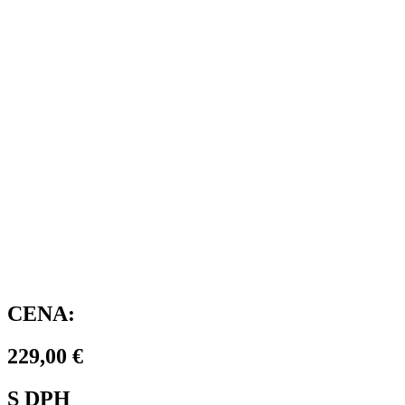
CENA:
229,00
€
S DPH