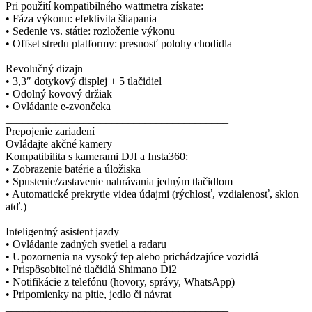
Pri použití kompatibilného wattmetra získate:
• Fáza výkonu: efektivita šliapania
• Sedenie vs. státie: rozloženie výkonu
• Offset stredu platformy: presnosť polohy chodidla
________________________________________
Revolučný dizajn
• 3,3″ dotykový displej + 5 tlačidiel
• Odolný kovový držiak
• Ovládanie e-zvončeka
________________________________________
Prepojenie zariadení
Ovládajte akčné kamery
Kompatibilita s kamerami DJI a Insta360:
• Zobrazenie batérie a úložiska
• Spustenie/zastavenie nahrávania jedným tlačidlom
• Automatické prekrytie videa údajmi (rýchlosť, vzdialenosť, sklon
atď.)
________________________________________
Inteligentný asistent jazdy
• Ovládanie zadných svetiel a radaru
• Upozornenia na vysoký tep alebo prichádzajúce vozidlá
• Prispôsobiteľné tlačidlá Shimano Di2
• Notifikácie z telefónu (hovory, správy, WhatsApp)
• Pripomienky na pitie, jedlo či návrat
________________________________________