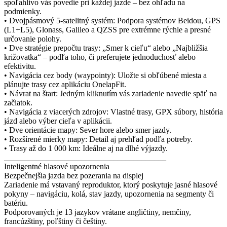
spoľahlivo vás povedie pri každej jazde – bez ohľadu na
podmienky.
• Dvojpásmový 5-satelitný systém: Podpora systémov Beidou, GPS
(L1+L5), Glonass, Galileo a QZSS pre extrémne rýchle a presné
určovanie polohy.
• Dve stratégie prepočtu trasy: „Smer k cieľu“ alebo „Najbližšia
križovatka“ – podľa toho, či preferujete jednoduchosť alebo
efektivitu.
• Navigácia cez body (waypointy): Uložte si obľúbené miesta a
plánujte trasy cez aplikáciu OnelapFit.
• Návrat na štart: Jedným kliknutím vás zariadenie navedie späť na
začiatok.
• Navigácia z viacerých zdrojov: Vlastné trasy, GPX súbory, história
jázd alebo výber cieľa v aplikácii.
• Dve orientácie mapy: Sever hore alebo smer jazdy.
• Rozšírené mierky mapy: Detail aj prehľad podľa potreby.
• Trasy až do 1 000 km: Ideálne aj na dlhé výjazdy.
________________________________________
Inteligentné hlasové upozornenia
Bezpečnejšia jazda bez pozerania na displej
Zariadenie má vstavaný reproduktor, ktorý poskytuje jasné hlasové
pokyny – navigáciu, kolá, stav jazdy, upozornenia na segmenty či
batériu.
Podporovaných je 13 jazykov vrátane angličtiny, nemčiny,
francúzštiny, poľštiny či češtiny.