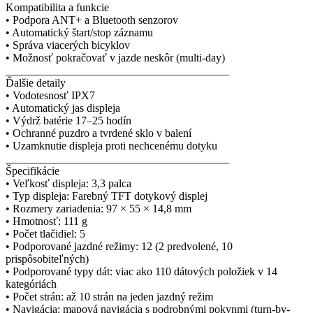
Kompatibilita a funkcie
• Podpora ANT+ a Bluetooth senzorov
• Automatický štart/stop záznamu
• Správa viacerých bicyklov
• Možnosť pokračovať v jazde neskôr (multi-day)
________________________________________
Ďalšie detaily
• Vodotesnosť IPX7
• Automatický jas displeja
• Výdrž batérie 17–25 hodín
• Ochranné puzdro a tvrdené sklo v balení
• Uzamknutie displeja proti nechcenému dotyku
________________________________________
Špecifikácie
• Veľkosť displeja: 3,3 palca
• Typ displeja: Farebný TFT dotykový displej
• Rozmery zariadenia: 97 × 55 × 14,8 mm
• Hmotnosť: 111 g
• Počet tlačidiel: 5
• Podporované jazdné režimy: 12 (2 predvolené, 10
prispôsobiteľných)
• Podporované typy dát: viac ako 110 dátových položiek v 14
kategóriách
• Počet strán: až 10 strán na jeden jazdný režim
• Navigácia: mapová navigácia s podrobnými pokynmi (turn-by-