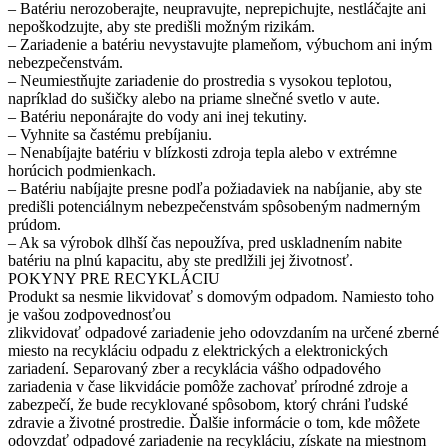
– Batériu nerozoberajte, neupravujte, neprepichujte, nestláčajte ani
nepoškodzujte, aby ste predišli možným rizikám.
– Zariadenie a batériu nevystavujte plameňom, výbuchom ani iným
nebezpečenstvám.
– Neumiestňujte zariadenie do prostredia s vysokou teplotou,
napríklad do sušičky alebo na priame slnečné svetlo v aute.
– Batériu neponárajte do vody ani inej tekutiny.
– Vyhnite sa častému prebíjaniu.
– Nenabíjajte batériu v blízkosti zdroja tepla alebo v extrémne
horúcich podmienkach.
– Batériu nabíjajte presne podľa požiadaviek na nabíjanie, aby ste
predišli potenciálnym nebezpečenstvám spôsobeným nadmerným
prúdom.
– Ak sa výrobok dlhší čas nepoužíva, pred uskladnením nabite
batériu na plnú kapacitu, aby ste predlžili jej životnosť.
POKYNY PRE RECYKLÁCIU
Produkt sa nesmie likvidovať s domovým odpadom. Namiesto toho
je vašou zodpovednosťou
zlikvidovať odpadové zariadenie jeho odovzdaním na určené zberné
miesto na recykláciu odpadu z elektrických a elektronických
zariadení. Separovaný zber a recyklácia vášho odpadového
zariadenia v čase likvidácie pomôže zachovať prírodné zdroje a
zabezpečí, že bude recyklované spôsobom, ktorý chráni ľudské
zdravie a životné prostredie. Ďalšie informácie o tom, kde môžete
odovzdať odpadové zariadenie na recykláciu, získate na miestnom