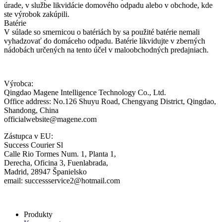
úrade, v službe likvidácie domového odpadu alebo v obchode, kde
ste výrobok zakúpili.
Batérie
V súlade so smernicou o batériách by sa použité batérie nemali
vyhadzovať do domáceho odpadu. Batérie likvidujte v zberných
nádobách určených na tento účel v maloobchodných predajniach.
Výrobca:
Qingdao Magene Intelligence Technology Co., Ltd.
Office address: No.126 Shuyu Road, Chengyang District, Qingdao,
Shandong, China
officialwebsite@magene.com
Zástupca v EU:
Success Courier Sl
Calle Rio Tormes Num. 1, Planta 1,
Derecha, Oficina 3, Fuenlabrada,
Madrid, 28947 Španielsko
email: successservice2@hotmail.com
Produkty