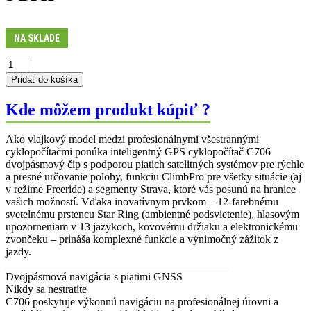
NA SKLADE
množstvo
Cyklopočítač
Pridať do košíka
C706
GPS
Kde môžem produkt kúpiť ?
Ako vlajkový model medzi profesionálnymi všestrannými
cyklopočítačmi ponúka inteligentný GPS cyklopočítač C706
dvojpásmový čip s podporou piatich satelitných systémov pre rýchle
a presné určovanie polohy, funkciu ClimbPro pre všetky situácie (aj
v režime Freeride) a segmenty Strava, ktoré vás posunú na hranice
vašich možností. Vďaka inovatívnym prvkom – 12-farebnému
svetelnému prstencu Star Ring (ambientné podsvietenie), hlasovým
upozorneniam v 13 jazykoch, kovovému držiaku a elektronickému
zvončeku – prináša komplexné funkcie a výnimočný zážitok z
jazdy.
________________________________________
Dvojpásmová navigácia s piatimi GNSS
Nikdy sa nestratíte
C706 poskytuje výkonnú navigáciu na profesionálnej úrovni a