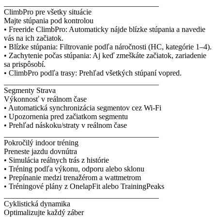
________________________________________
ClimbPro pre všetky situácie
Majte stúpania pod kontrolou
• Freeride ClimbPro: Automaticky nájde blízke stúpania a navedie
vás na ich začiatok.
• Blízke stúpania: Filtrovanie podľa náročnosti (HC, kategórie 1–4).
• Zachytenie počas stúpania: Aj keď zmeškáte začiatok, zariadenie
sa prispôsobí.
• ClimbPro podľa trasy: Prehľad všetkých stúpaní vopred.
________________________________________
Segmenty Strava
Výkonnosť v reálnom čase
• Automatická synchronizácia segmentov cez Wi-Fi
• Upozornenia pred začiatkom segmentu
• Prehľad náskoku/straty v reálnom čase
________________________________________
Pokročilý indoor tréning
Preneste jazdu dovnútra
• Simulácia reálnych trás z histórie
• Tréning podľa výkonu, odporu alebo sklonu
• Prepínanie medzi trenažérom a wattmetrom
• Tréningové plány z OnelapFit alebo TrainingPeaks
________________________________________
Cyklistická dynamika
Optimalizujte každý záber