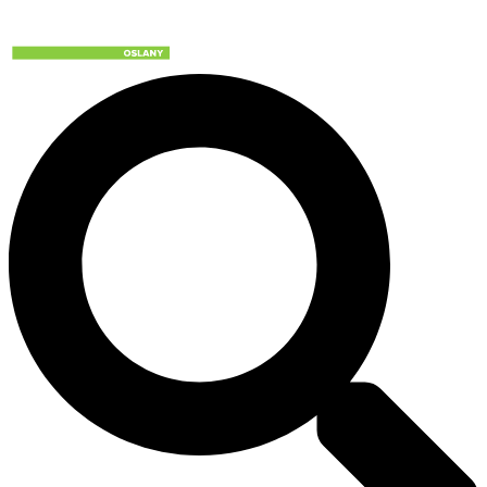
Preskočiť
na
obsah