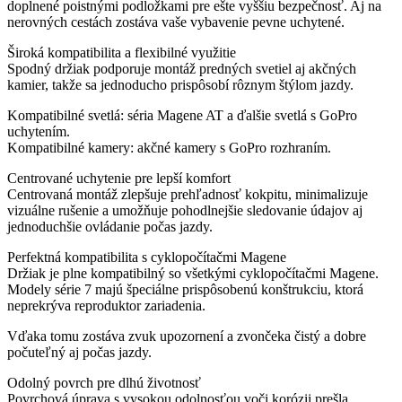
doplnené poistnými podložkami pre ešte vyššiu bezpečnosť. Aj na
nerovných cestách zostáva vaše vybavenie pevne uchytené.
Široká kompatibilita a flexibilné využitie
Spodný držiak podporuje montáž predných svetiel aj akčných
kamier, takže sa jednoducho prispôsobí rôznym štýlom jazdy.
Kompatibilné svetlá: séria Magene AT a ďalšie svetlá s GoPro
uchytením.
Kompatibilné kamery: akčné kamery s GoPro rozhraním.
Centrované uchytenie pre lepší komfort
Centrovaná montáž zlepšuje prehľadnosť kokpitu, minimalizuje
vizuálne rušenie a umožňuje pohodlnejšie sledovanie údajov aj
jednoduchšie ovládanie počas jazdy.
Perfektná kompatibilita s cyklopočítačmi Magene
Držiak je plne kompatibilný so všetkými cyklopočítačmi Magene.
Modely série 7 majú špeciálne prispôsobenú konštrukciu, ktorá
neprekrýva reproduktor zariadenia.
Vďaka tomu zostáva zvuk upozornení a zvončeka čistý a dobre
počuteľný aj počas jazdy.
Odolný povrch pre dlhú životnosť
Povrchová úprava s vysokou odolnosťou voči korózii prešla