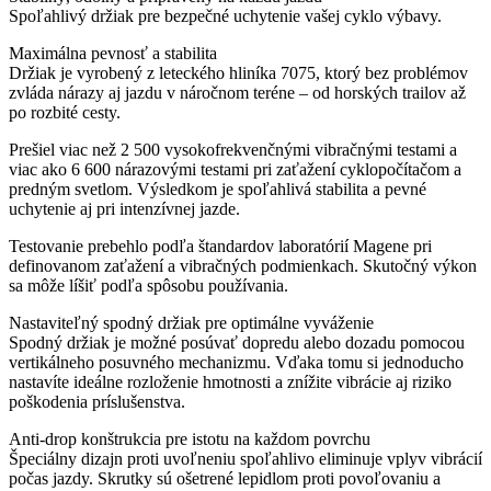
Spoľahlivý držiak pre bezpečné uchytenie vašej cyklo výbavy.
Maximálna pevnosť a stabilita
Držiak je vyrobený z leteckého hliníka 7075, ktorý bez problémov
zvláda nárazy aj jazdu v náročnom teréne – od horských trailov až
po rozbité cesty.
Prešiel viac než 2 500 vysokofrekvenčnými vibračnými testami a
viac ako 6 600 nárazovými testami pri zaťažení cyklopočítačom a
predným svetlom. Výsledkom je spoľahlivá stabilita a pevné
uchytenie aj pri intenzívnej jazde.
Testovanie prebehlo podľa štandardov laboratórií Magene pri
definovanom zaťažení a vibračných podmienkach. Skutočný výkon
sa môže líšiť podľa spôsobu používania.
Nastaviteľný spodný držiak pre optimálne vyváženie
Spodný držiak je možné posúvať dopredu alebo dozadu pomocou
vertikálneho posuvného mechanizmu. Vďaka tomu si jednoducho
nastavíte ideálne rozloženie hmotnosti a znížite vibrácie aj riziko
poškodenia príslušenstva.
Anti-drop konštrukcia pre istotu na každom povrchu
Špeciálny dizajn proti uvoľneniu spoľahlivo eliminuje vplyv vibrácií
počas jazdy. Skrutky sú ošetrené lepidlom proti povoľovaniu a