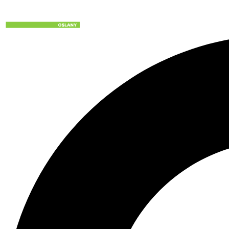
Preskočiť
na
obsah