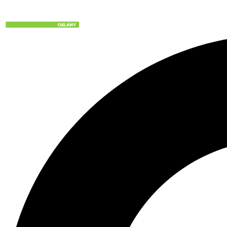
Preskočiť
na
obsah