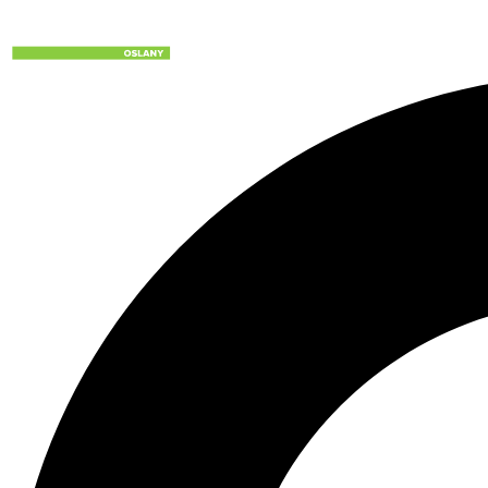
Preskočiť
na
obsah