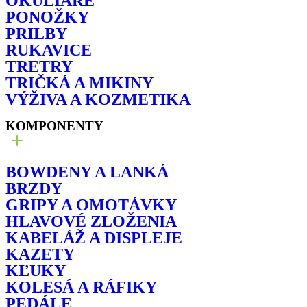
OKULIARE
PONOŽKY
PRILBY
RUKAVICE
TRETRY
TRIČKÁ A MIKINY
VÝŽIVA A KOZMETIKA
KOMPONENTY
BOWDENY A LANKÁ
BRZDY
GRIPY A OMOTÁVKY
HLAVOVÉ ZLOŽENIA
KABELÁŽ A DISPLEJE
KAZETY
KĽUKY
KOLESÁ A RÁFIKY
PEDÁLE