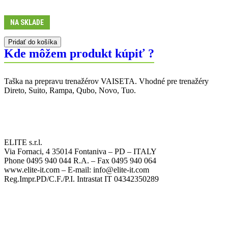
NA SKLADE
Pridať do košíka
Kde môžem produkt kúpiť ?
Taška na prepravu trenažérov VAISETA. Vhodné pre trenažéry
Direto, Suito, Rampa, Qubo, Novo, Tuo.
ELITE s.r.l.
Via Fornaci, 4 35014 Fontaniva – PD – ITALY
Phone 0495 940 044 R.A. – Fax 0495 940 064
www.elite-it.com – E-mail: info@elite-it.com
Reg.Impr.PD/C.F./P.I. Intrastat IT 04342350289