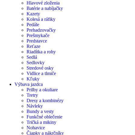
Hlavové zloženia
Batérie a nabíjačky
Kazety
Kolesá a ráfiky
Pedále
Prehadzovačky
Prešmykače
Predstavce
Reťaze
Riadítka a rohy
Sedlá
Sedlovky
Stredové osky
Vidlice a tlmiče
Kľuky
Výbava jazdca
Prilby a okuliare
Tretry
Dresy a kombinézy
Návleky
Bundy a vesty
Funkčné oblečenie
Tričká a mikiny
Nohavice
Čiapky a nákrčníky