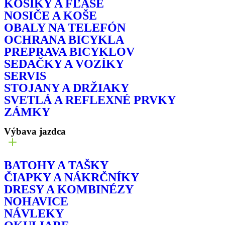
KOŠÍKY A FĽAŠE
NOSIČE A KOŠE
OBALY NA TELEFÓN
OCHRANA BICYKLA
PREPRAVA BICYKLOV
SEDAČKY A VOZÍKY
SERVIS
STOJANY A DRŽIAKY
SVETLÁ A REFLEXNÉ PRVKY
ZÁMKY
Výbava jazdca
BATOHY A TAŠKY
ČIAPKY A NÁKRČNÍKY
DRESY A KOMBINÉZY
NOHAVICE
NÁVLEKY