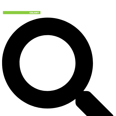
Preskočiť
na
obsah