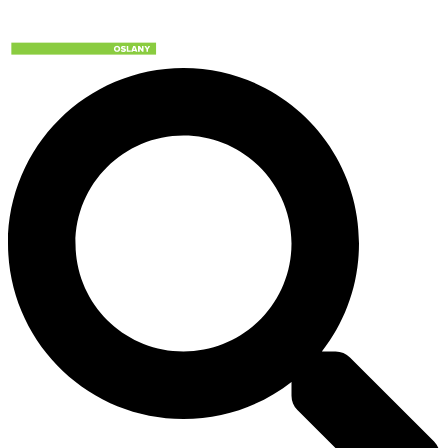
Preskočiť
na
obsah