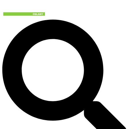
Preskočiť
na
obsah