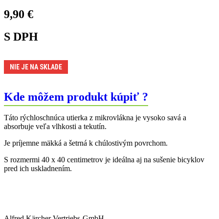
9,90
€
S DPH
NIE JE NA SKLADE
Kde môžem produkt kúpiť ?
Táto rýchloschnúca utierka z mikrovlákna je vysoko savá a
absorbuje veľa vlhkosti a tekutín.
Je príjemne mäkká a šetrná k chúlostivým povrchom.
S rozmermi 40 x 40 centimetrov je ideálna aj na sušenie bicyklov
pred ich uskladnením.
Alfred Kärcher Vertriebs-GmbH