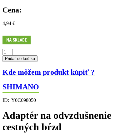
Cena:
4,94
€
NA SKLADE
množstvo
Adaptér
Pridať do košíka
na
odvzdušnenie
Kde môžem produkt kúpiť ?
cestných
bŕzd
SHIMANO
ID:
Y0C698050
Adaptér na odvzdušnenie
cestných bŕzd