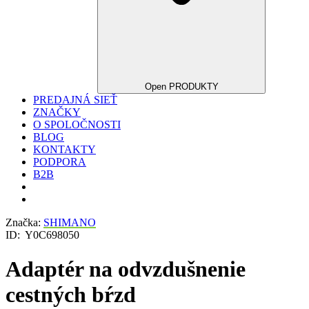
Open PRODUKTY
PREDAJNÁ SIEŤ
ZNAČKY
O SPOLOČNOSTI
BLOG
KONTAKTY
PODPORA
B2B
Značka:
SHIMANO
ID:
Y0C698050
Adaptér na odvzdušnenie
cestných bŕzd