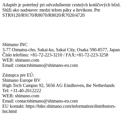
Adaptér je potrebný pri odvzdušnenie cestných kotúčových bŕzd.
Slúži ako nadstavec medzi telom páky a lievikom. Pre
STR9120/R9170/R8070/R8020/R7020/4720
Shimano INC
3-77 Oimatsu-cho, Sakai-ku, Sakai City, Osaka 590-8577, Japan
Číslo telefónu: +81-72-223-3210 / FAX:+81-72-223-3258
WEB: shimano.com
Email: contactshimano@shimano-eu.com
Zástupca pre EÚ:
Shimano Europe BV
High Tech Campus 92, 5656 AG Eindhoven, the Netherlands
Tel: +31-40-2612222
WEB: shimano.com
Email: contactshimano@shimano-eu.com
EU kontakt: https://bike.shimano.com/information/distributors-
list.html