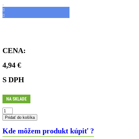
CENA:
4,94
€
S DPH
NA SKLADE
množstvo
Adaptér
Pridať do košíka
na
odvzdušnenie
Kde môžem produkt kúpiť ?
cestných
bŕzd