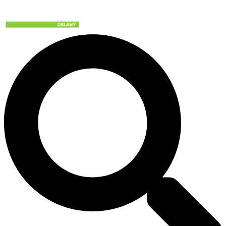
Preskočiť
na
obsah