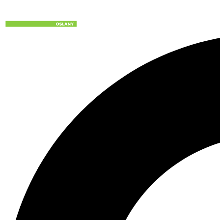
Preskočiť
na
obsah