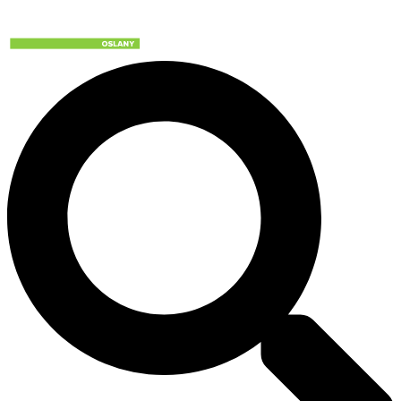
Preskočiť
na
obsah