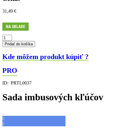
31,49
€
NA SKLADE
množstvo
Sada
Pridať do košíka
imbusových
kľúčov
Kde môžem produkt kúpiť ?
PRO
ID:
PRTL0037
Sada imbusových kľúčov