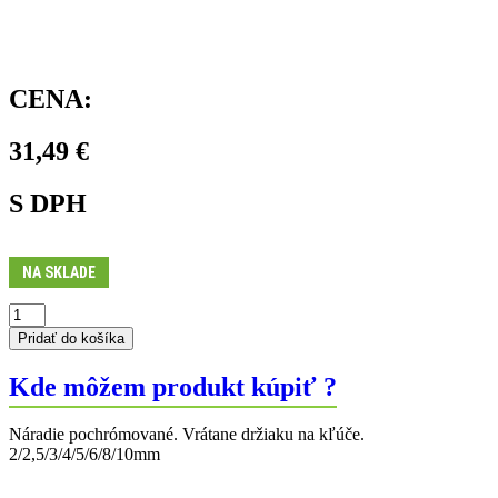
CENA:
31,49
€
S DPH
NA SKLADE
množstvo
Sada
Pridať do košíka
imbusových
kľúčov
Kde môžem produkt kúpiť ?
Náradie pochrómované. Vrátane držiaku na kľúče.
2/2,5/3/4/5/6/8/10mm