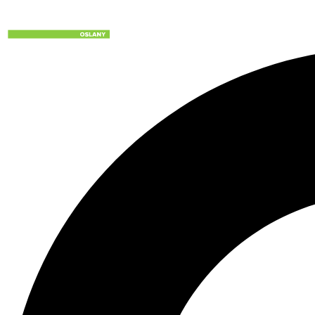
Preskočiť
na
obsah