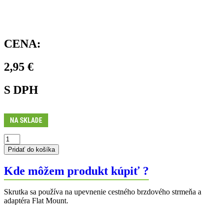
CENA:
2,95
€
S DPH
NA SKLADE
množstvo
Skrutka
Pridať do košíka
B
cestného
Kde môžem produkt kúpiť ?
adaptéra
Skrutka sa používa na upevnenie cestného brzdového strmeňa a
adaptéra Flat Mount.