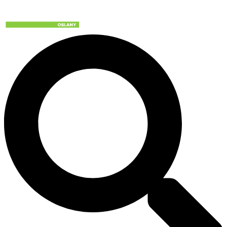
Preskočiť
na
obsah