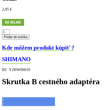
2,95
€
NA SKLADE
množstvo
Skrutka
Pridať do košíka
B
cestného
Kde môžem produkt kúpiť ?
adaptéra
SHIMANO
ID:
Y2HW06010
Skrutka B cestného adaptéra