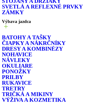
STOJANY A DRŽIAKY
SVETLÁ A REFLEXNÉ PRVKY
ZÁMKY
Výbava jazdca
BATOHY A TAŠKY
ČIAPKY A NÁKRČNÍKY
DRESY A KOMBINÉZY
NOHAVICE
NÁVLEKY
OKULIARE
PONOŽKY
PRILBY
RUKAVICE
TRETRY
TRIČKÁ A MIKINY
VÝŽIVA A KOZMETIKA