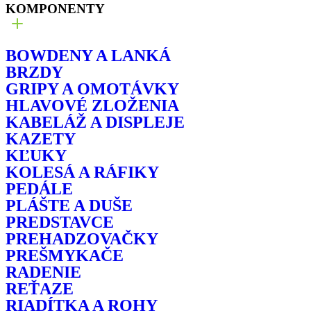
KOMPONENTY
BOWDENY A LANKÁ
BRZDY
GRIPY A OMOTÁVKY
HLAVOVÉ ZLOŽENIA
KABELÁŽ A DISPLEJE
KAZETY
KĽUKY
KOLESÁ A RÁFIKY
PEDÁLE
PLÁŠTE A DUŠE
PREDSTAVCE
PREHADZOVAČKY
PREŠMYKAČE
RADENIE
REŤAZE
RIADÍTKA A ROHY