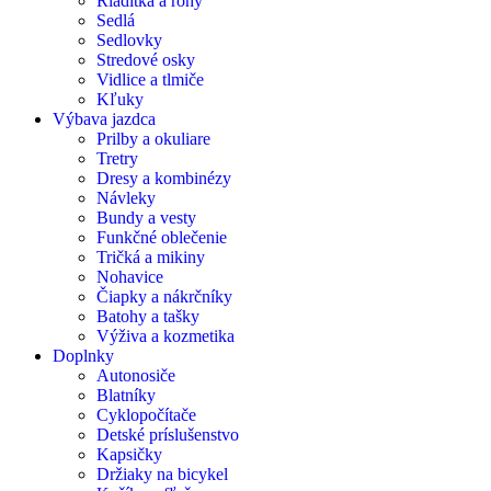
Riadítka a rohy
Sedlá
Sedlovky
Stredové osky
Vidlice a tlmiče
Kľuky
Výbava jazdca
Prilby a okuliare
Tretry
Dresy a kombinézy
Návleky
Bundy a vesty
Funkčné oblečenie
Tričká a mikiny
Nohavice
Čiapky a nákrčníky
Batohy a tašky
Výživa a kozmetika
Doplnky
Autonosiče
Blatníky
Cyklopočítače
Detské príslušenstvo
Kapsičky
Držiaky na bicykel