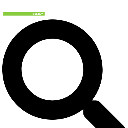
Preskočiť
na
obsah