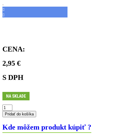
CENA:
2,95
€
S DPH
NA SKLADE
množstvo
Skrutka
Pridať do košíka
pre
predný
Kde môžem produkt kúpiť ?
adaptér
Flat