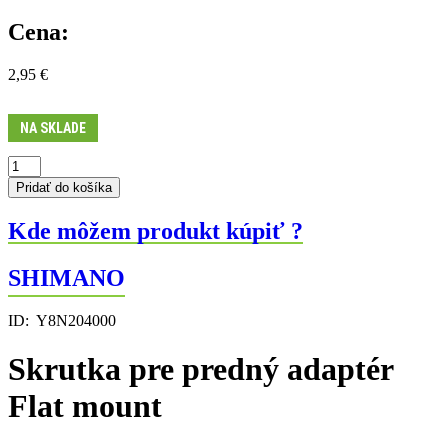
Cena:
2,95
€
NA SKLADE
množstvo
Skrutka
Pridať do košíka
pre
predný
Kde môžem produkt kúpiť ?
adaptér
Flat
mount
SHIMANO
ID:
Y8N204000
Skrutka pre predný adaptér
Flat mount