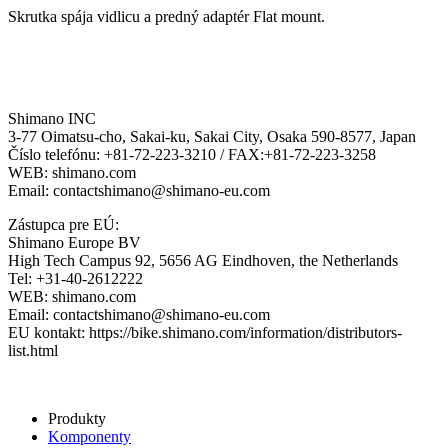
mount
Skrutka spája vidlicu a predný adaptér Flat mount.
Shimano INC
3-77 Oimatsu-cho, Sakai-ku, Sakai City, Osaka 590-8577, Japan
Číslo telefónu: +81-72-223-3210 / FAX:+81-72-223-3258
WEB: shimano.com
Email: contactshimano@shimano-eu.com
Zástupca pre EÚ:
Shimano Europe BV
High Tech Campus 92, 5656 AG Eindhoven, the Netherlands
Tel: +31-40-2612222
WEB: shimano.com
Email: contactshimano@shimano-eu.com
EU kontakt: https://bike.shimano.com/information/distributors-
list.html
Produkty
Komponenty