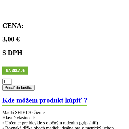
CENA:
3,00
€
S DPH
NA SKLADE
množstvo
Madlá
Pridať do košíka
SHIFT70
30-
Kde môžem produkt kúpiť ?
34
mm
Madlá SHIFT70 čierne
Hlavné vlastnosti:
• Určenie: pre bicykle s otočným radením (grip shift)
• Rovnaká dĺžka oboch madiel: ideálne pre symetrický úchop