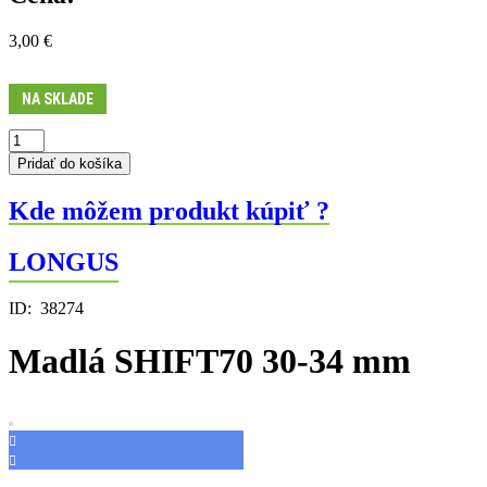
3,00
€
NA SKLADE
množstvo
Madlá
Pridať do košíka
SHIFT70
30-
Kde môžem produkt kúpiť ?
34
mm
LONGUS
ID:
38274
Madlá SHIFT70 30-34 mm