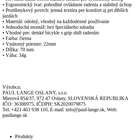
• Ergonomický tvar: pohodlné ovládanie radenia a stabilný úchop
• Protišmykový povrch: jemná textúra pre komfort aj pri dlhších
jazdách
• Materiál: odolný, vhodný na každodenné používanie
• Jednoduchá montáž: bez špeciálneho náradia
• Vhodné pre: detské bicykle s grip shift radením
• Farba: čierna
• Vnútorný priemer: 22mm
• Dĺžka: 70 mm
• Váha: 34g
Výrobca:
PAUL LANGE OSLANY, s.r.o.
Mierová 854/37, 972 47 Oslany, SLOVENSKÁ REPUBLIKA
IČO: 36306975, IČDPH: SK2020079875
Tel: +421 463 938 110, E-mail: info@paul-lange.sk, Web:
paullange.sk
Produkty