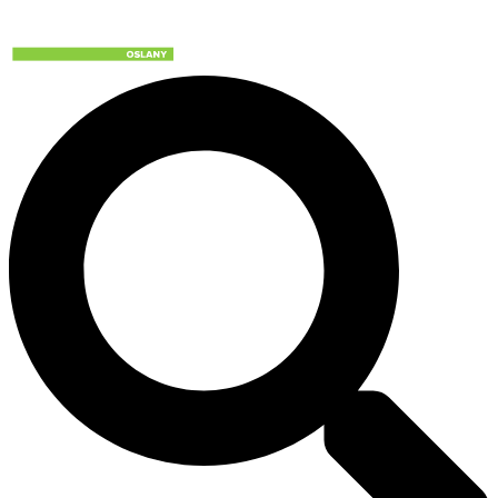
Preskočiť
na
obsah