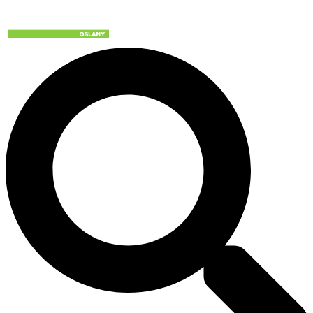
Preskočiť
na
obsah