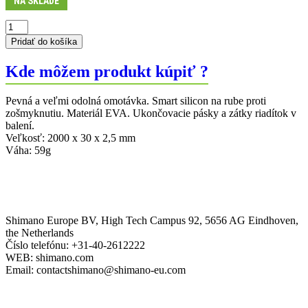
NA SKLADE
množstvo
Omotávka
Pridať do košíka
SPORT
CONTROL
Kde môžem produkt kúpiť ?
Pevná a veľmi odolná omotávka. Smart silicon na rube proti
zošmyknutiu. Materiál EVA. Ukončovacie pásky a zátky riadítok v
balení.
Veľkosť: 2000 x 30 x 2,5 mm
Váha: 59g
Shimano Europe BV, High Tech Campus 92, 5656 AG Eindhoven,
the Netherlands
Číslo telefónu: +31-40-2612222
WEB: shimano.com
Email: contactshimano@shimano-eu.com