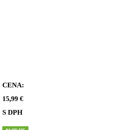
CENA:
15,99
€
S DPH