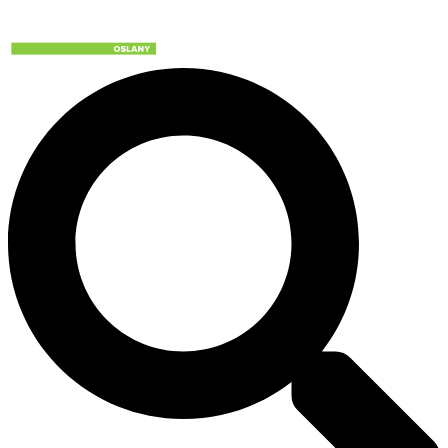
Preskočiť
na
obsah