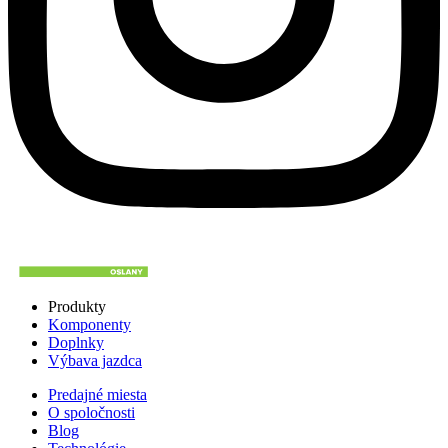
Produkty
Komponenty
Doplnky
Výbava jazdca
Predajné miesta
O spoločnosti
Blog