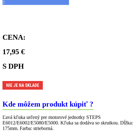
CENA:
17,95
€
S DPH
NIE JE NA SKLADE
Kde môžem produkt kúpiť ?
Ľavá kľuka určený pre motorové jednotky STEPS
E6012/E6002/E5080/E5000. Kľuka sa dodáva so skrutkou. Dĺžka:
175mm. Farba: strieborná.