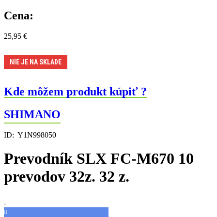
Cena:
25,95
€
NIE JE NA SKLADE
Kde môžem produkt kúpiť ?
SHIMANO
ID:
Y1N998050
Prevodník SLX FC-M670 10
prevodov 32z. 32 z.