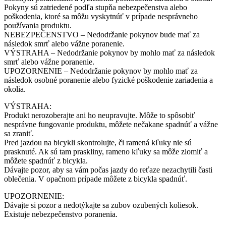
Pokyny sú zatriedené podľa stupňa nebezpečenstva alebo
poškodenia, ktoré sa môžu vyskytnúť v prípade nesprávneho
používania produktu.
NEBEZPEČENSTVO – Nedodržanie pokynov bude mať za
následok smrť alebo vážne poranenie.
VÝSTRAHA – Nedodržanie pokynov by mohlo mať za následok
smrť alebo vážne poranenie.
UPOZORNENIE – Nedodržanie pokynov by mohlo mať za
následok osobné poranenie alebo fyzické poškodenie zariadenia a
okolia.
VÝSTRAHA:
Produkt nerozoberajte ani ho neupravujte. Môže to spôsobiť
nesprávne fungovanie produktu, môžete nečakane spadnúť a vážne
sa zraniť.
Pred jazdou na bicykli skontrolujte, či ramená kľuky nie sú
prasknuté. Ak sú tam praskliny, rameno kľuky sa môže zlomiť a
môžete spadnúť z bicykla.
Dávajte pozor, aby sa vám počas jazdy do reťaze nezachytili časti
oblečenia. V opačnom prípade môžete z bicykla spadnúť.
UPOZORNENIE:
Dávajte si pozor a nedotýkajte sa zubov ozubených koliesok.
Existuje nebezpečenstvo poranenia.