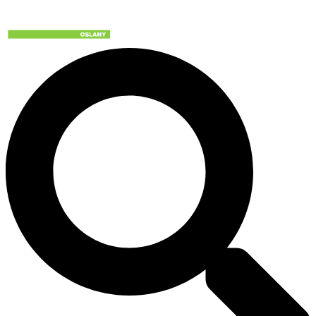
Preskočiť
na
obsah