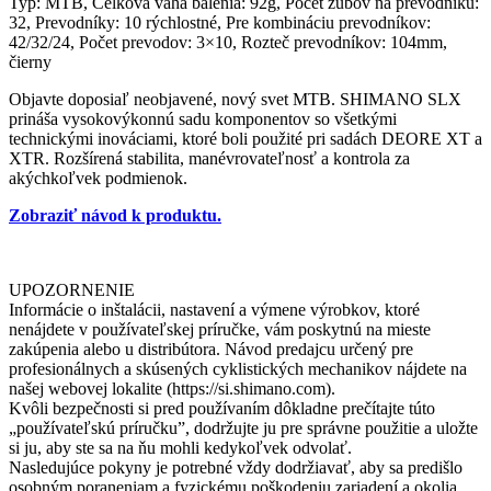
Typ: MTB, Celková váha balenia: 92g, Počet zubov na prevodníku:
32, Prevodníky: 10 rýchlostné, Pre kombináciu prevodníkov:
42/32/24, Počet prevodov: 3×10, Rozteč prevodníkov: 104mm,
čierny
Objavte doposiaľ neobjavené, nový svet MTB. SHIMANO SLX
prináša vysokovýkonnú sadu komponentov so všetkými
technickými inováciami, ktoré boli použité pri sadách DEORE XT a
XTR. Rozšírená stabilita, manévrovateľnosť a kontrola za
akýchkoľvek podmienok.
Zobraziť návod k produktu.
UPOZORNENIE
Informácie o inštalácii, nastavení a výmene výrobkov, ktoré
nenájdete v používateľskej príručke, vám poskytnú na mieste
zakúpenia alebo u distribútora. Návod predajcu určený pre
profesionálnych a skúsených cyklistických mechanikov nájdete na
našej webovej lokalite (https://si.shimano.com).
Kvôli bezpečnosti si pred používaním dôkladne prečítajte túto
„používateľskú príručku”, dodržujte ju pre správne použitie a uložte
si ju, aby ste sa na ňu mohli kedykoľvek odvolať.
Nasledujúce pokyny je potrebné vždy dodržiavať, aby sa predišlo
osobným poraneniam a fyzickému poškodeniu zariadení a okolia.