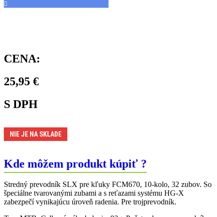
CENA:
25,95
€
S DPH
NIE JE NA SKLADE
Kde môžem produkt kúpiť ?
Stredný prevodník SLX pre kľuky FCM670, 10-kolo, 32 zubov. So
špeciálne tvarovanými zubami a s reťazami systému HG-X
zabezpečí vynikajúcu úroveň radenia. Pre trojprevodník.