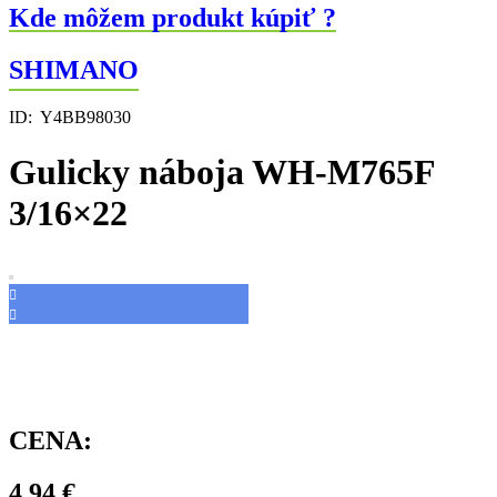
WH-
Kde môžem produkt kúpiť ?
M765F
3/16x22
SHIMANO
ID:
Y4BB98030
Gulicky náboja WH-M765F
3/16×22
CENA:
4,94
€