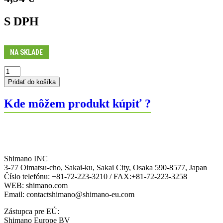
S DPH
NA SKLADE
množstvo
Gulicky
Pridať do košíka
náboja
WH-
Kde môžem produkt kúpiť ?
M765F
3/16x22
Shimano INC
3-77 Oimatsu-cho, Sakai-ku, Sakai City, Osaka 590-8577, Japan
Číslo telefónu: +81-72-223-3210 / FAX:+81-72-223-3258
WEB: shimano.com
Email: contactshimano@shimano-eu.com
Zástupca pre EÚ:
Shimano Europe BV