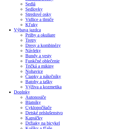
Sedlá
Sedlovky
Stredové osky
Vidlice a tlmiče
Kľuky
Výbava jazdca
Prilby a okuliare
Tretry
Dresy a kombinézy
Návleky
Bundy a vesty
Funkčné oblečenie
Tričká a mikiny
Nohavice
Čiapky a nákrčníky
Batohy a tašky
Výživa a kozmetika
Doplnky
Autonosiče
Blatníky
Cyklopočítače
Detské príslušenstvo
Kapsičky
Držiaky na bicykel
Košíky a fľaše