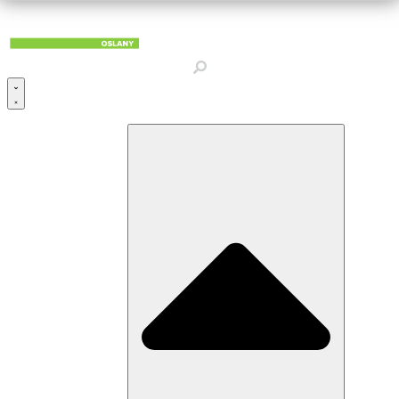
Preskočiť
na
obsah