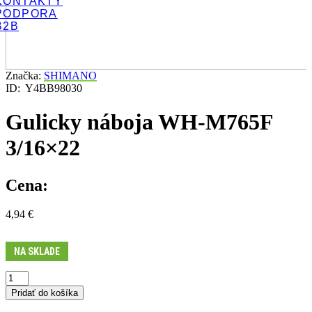
KONTAKTY
PODPORA
B2B
Značka:
SHIMANO
ID:
Y4BB98030
Gulicky náboja WH-M765F
3/16×22
Cena:
4,94
€
NA SKLADE
množstvo
Gulicky
Pridať do košíka
náboja