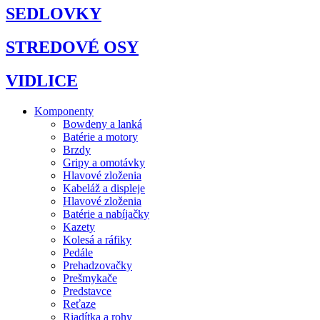
SEDLOVKY
STREDOVÉ OSY
VIDLICE
Komponenty
Bowdeny a lanká
Batérie a motory
Brzdy
Gripy a omotávky
Hlavové zloženia
Kabeláž a displeje
Hlavové zloženia
Batérie a nabíjačky
Kazety
Kolesá a ráfiky
Pedále
Prehadzovačky
Prešmykače
Predstavce
Reťaze
Riadítka a rohy