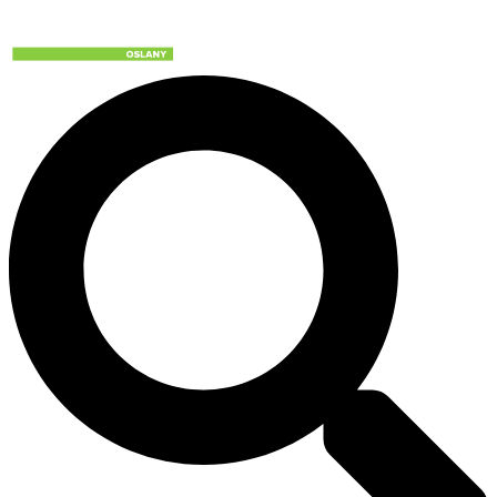
Preskočiť
na
obsah