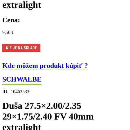
extralight
Cena:
9,50
€
NIE JE NA SKLADE
Kde môžem produkt kúpiť ?
SCHWALBE
ID:
10463533
Duša 27.5×2.00/2.35
29×1.75/2.40 FV 40mm
extralight