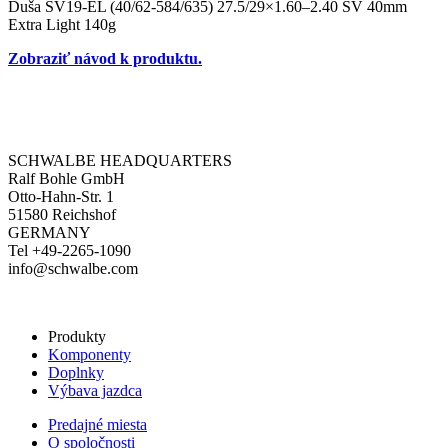
Duša SV19-EL (40/62-584/635) 27.5/29×1.60–2.40 SV 40mm
Extra Light 140g
Zobraziť návod k produktu.
SCHWALBE HEADQUARTERS
Ralf Bohle GmbH
Otto-Hahn-Str. 1
51580 Reichshof
GERMANY
Tel +49-2265-1090
info@schwalbe.com
Produkty
Komponenty
Doplnky
Výbava jazdca
Predajné miesta
O spoločnosti