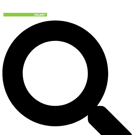
Preskočiť
na
obsah