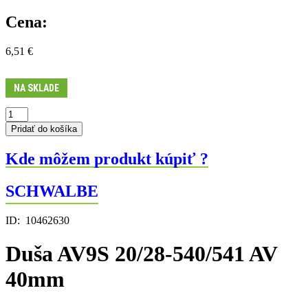
Cena:
6,51
€
NA SKLADE
množstvo
Duša
Pridať do košíka
AV9S
20/28-
Kde môžem produkt kúpiť ?
540/541
AV
40mm
SCHWALBE
ID:
10462630
Duša AV9S 20/28-540/541 AV
40mm