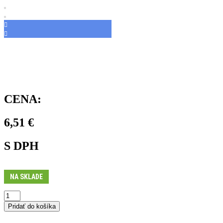
CENA:
6,51
€
S DPH
NA SKLADE
množstvo
Duša
Pridať do košíka
AV9S
20/28-