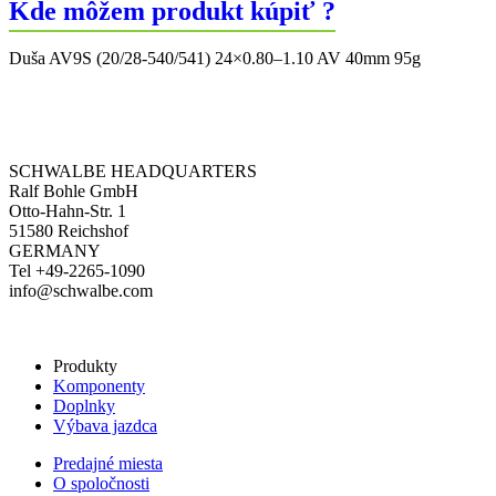
Kde môžem produkt kúpiť ?
540/541
AV
40mm
Duša AV9S (20/28-540/541) 24×0.80–1.10 AV 40mm 95g
SCHWALBE HEADQUARTERS
Ralf Bohle GmbH
Otto-Hahn-Str. 1
51580 Reichshof
GERMANY
Tel +49-2265-1090
info@schwalbe.com
Produkty
Komponenty
Doplnky
Výbava jazdca
Predajné miesta
O spoločnosti