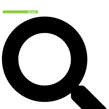
Preskočiť
na
obsah