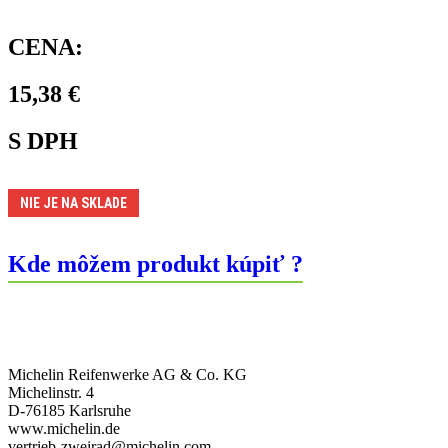
CENA:
15,38
€
S DPH
NIE JE NA SKLADE
Kde môžem produkt kúpiť ?
Michelin Reifenwerke AG & Co. KG
Michelinstr. 4
D-76185 Karlsruhe
www.michelin.de
vertrieb-zweirad@michelin.com