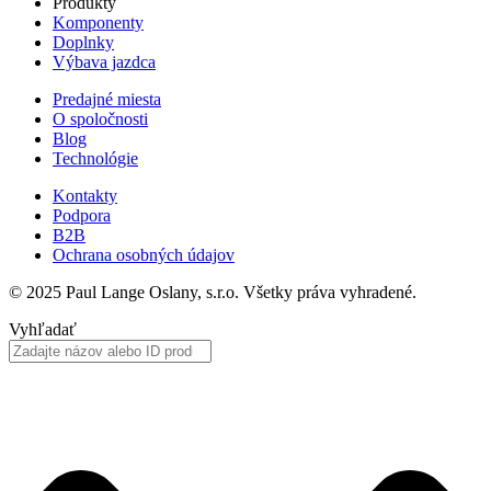
Produkty
Komponenty
Doplnky
Výbava jazdca
Predajné miesta
O spoločnosti
Blog
Technológie
Kontakty
Podpora
B2B
Ochrana osobných údajov
© 2025 Paul Lange Oslany, s.r.o. Všetky práva vyhradené.
Vyhľadať