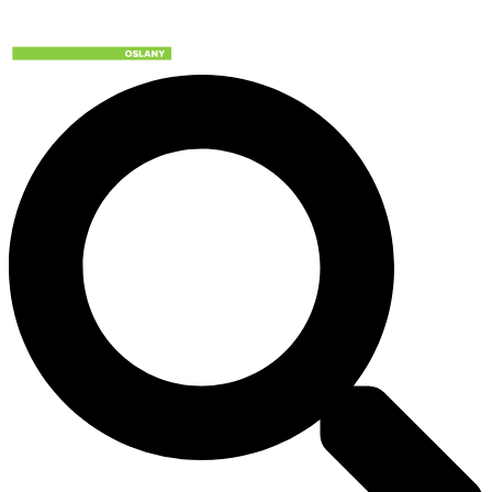
Preskočiť
na
obsah