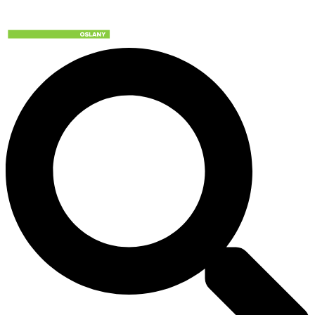
Preskočiť
na
obsah