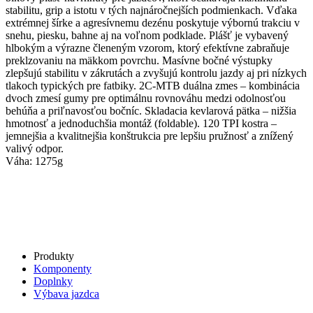
stabilitu, grip a istotu v tých najnáročnejších podmienkach. Vďaka
extrémnej šírke a agresívnemu dezénu poskytuje výbornú trakciu v
snehu, piesku, bahne aj na voľnom podklade. Plášť je vybavený
hlbokým a výrazne členeným vzorom, ktorý efektívne zabraňuje
preklzovaniu na mäkkom povrchu. Masívne bočné výstupky
zlepšujú stabilitu v zákrutách a zvyšujú kontrolu jazdy aj pri nízkych
tlakoch typických pre fatbiky. 2C-MTB duálna zmes – kombinácia
dvoch zmesí gumy pre optimálnu rovnováhu medzi odolnosťou
behúňa a priľnavosťou bočníc. Skladacia kevlarová pätka – nižšia
hmotnosť a jednoduchšia montáž (foldable). 120 TPI kostra –
jemnejšia a kvalitnejšia konštrukcia pre lepšiu pružnosť a znížený
valivý odpor.
Váha: 1275g
Produkty
Komponenty
Doplnky
Výbava jazdca