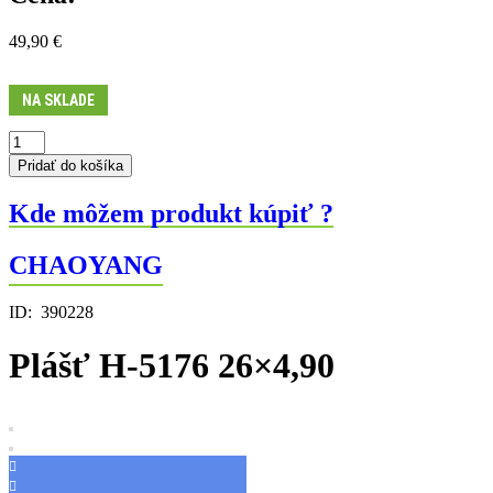
49,90
€
NA SKLADE
množstvo
Plášť
Pridať do košíka
H-
5176
Kde môžem produkt kúpiť ?
26x4,90
CHAOYANG
ID:
390228
Plášť H-5176 26×4,90