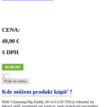
CENA:
49,90
€
S DPH
NA SKLADE
množstvo
Plášť
Pridať do košíka
H-
5176
Kde môžem produkt kúpiť ?
26x4,90
Plášť Chaoyang Big Daddy 26×4.9 (120 559) je robustný fat
bikový plášť navrhnutý pre jazdcov, ktorí očakávajú maximálnu