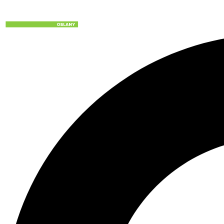
Preskočiť
na
obsah