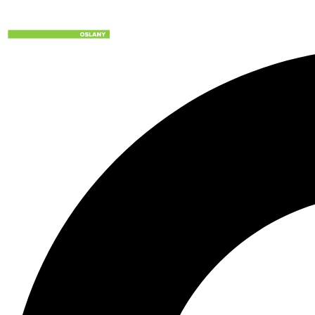
Preskočiť
na
obsah