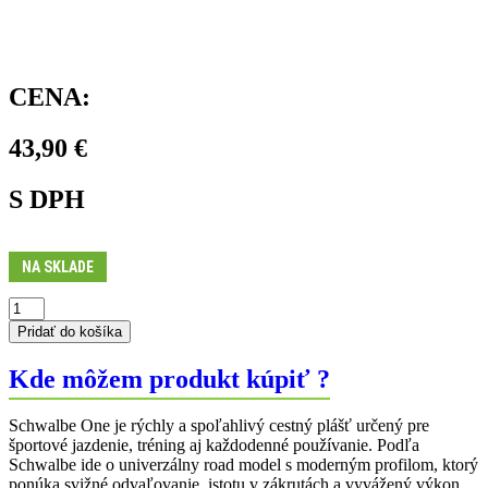
CENA:
43,90
€
S DPH
NA SKLADE
množstvo
Plášť
Pridať do košíka
ONE
700x23C
Kde môžem produkt kúpiť ?
Schwalbe One je rýchly a spoľahlivý cestný plášť určený pre
športové jazdenie, tréning aj každodenné používanie. Podľa
Schwalbe ide o univerzálny road model s moderným profilom, ktorý
ponúka svižné odvaľovanie, istotu v zákrutách a vyvážený výkon