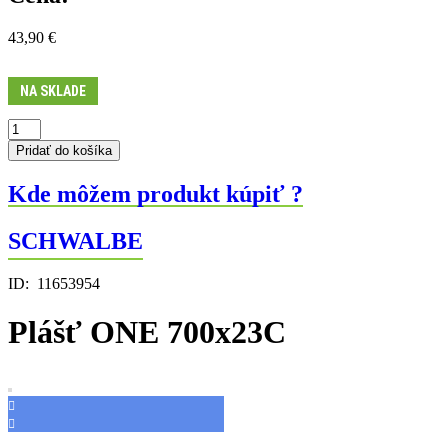
43,90
€
NA SKLADE
množstvo
Plášť
Pridať do košíka
ONE
700x23C
Kde môžem produkt kúpiť ?
SCHWALBE
ID:
11653954
Plášť ONE 700x23C