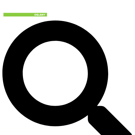
Preskočiť
na
obsah