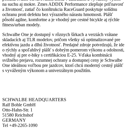
na suchu aj mokre. Zmes ADDIX Performance zlepšuje priľnavosť
a životnosť, zatiaľ čo konštrukcia RaceGuard poskytuje solídnu
ochranu proti defektu bez výrazného nárastu hmotnosti. Plášť
pôsobí agilne, komfortne a je vhodný pre cestné bicykle aj rýchle
fitness/urban modely.
Schwalbe One je dostupný v rôznych šírkach a verziách vrátane
skladacích aj TLR modelov, pričom všetky sú optimalizované pre
efektívnu jazdu a dlhú životnosť. Predajné zdroje potvrdzujú, že ide
o rýchly a spoľahlivý plášť s dobrým pomerom výkonu a odolnosti,
vhodný aj pre e‑biky s certifikáciou E‑25. Vďaka kombinácii
svižného prejavu, rozumnej ochrany a dostupnej ceny je Schwalbe
One ideálnou voľbou pre jazdcov, ktorí chcú moderný cestný plášť
s vyváženým výkonom a univerzálnym použitím.
SCHWALBE HEADQUARTERS
Ralf Bohle GmbH
Otto-Hahn-Str. 1
51580 Reichshof
GERMANY
Tel +49-2265-1090