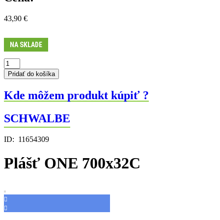
43,90
€
NA SKLADE
množstvo
Plášť
Pridať do košíka
ONE
700x32C
Kde môžem produkt kúpiť ?
SCHWALBE
ID:
11654309
Plášť ONE 700x32C