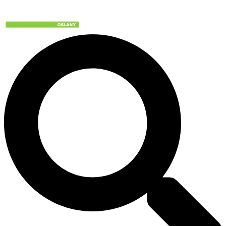
Preskočiť
na
obsah