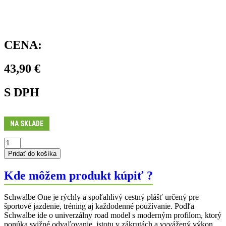
CENA:
43,90
€
S DPH
NA SKLADE
množstvo
Plášť
Pridať do košíka
ONE
700x32C
Kde môžem produkt kúpiť ?
Schwalbe One je rýchly a spoľahlivý cestný plášť určený pre
športové jazdenie, tréning aj každodenné používanie. Podľa
Schwalbe ide o univerzálny road model s moderným profilom, ktorý
ponúka svižné odvaľovanie, istotu v zákrutách a vyvážený výkon