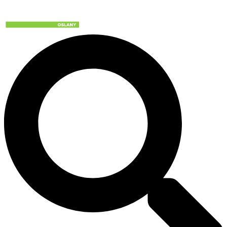
Preskočiť
na
obsah