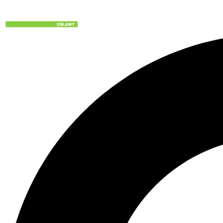
Preskočiť
na
obsah