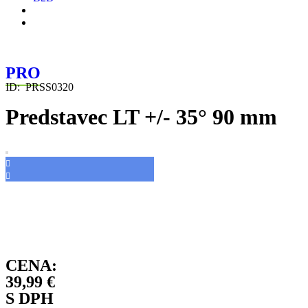
PRO
ID:
PRSS0320
Predstavec LT +/- 35° 90 mm
CENA:
39,99
€
S DPH