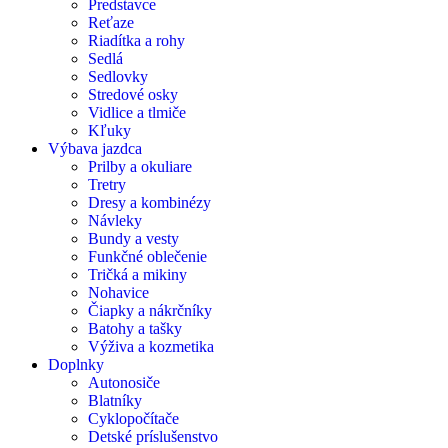
Predstavce
Reťaze
Riadítka a rohy
Sedlá
Sedlovky
Stredové osky
Vidlice a tlmiče
Kľuky
Výbava jazdca
Prilby a okuliare
Tretry
Dresy a kombinézy
Návleky
Bundy a vesty
Funkčné oblečenie
Tričká a mikiny
Nohavice
Čiapky a nákrčníky
Batohy a tašky
Výživa a kozmetika
Doplnky
Autonosiče
Blatníky
Cyklopočítače
Detské príslušenstvo