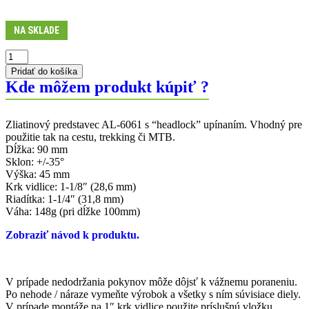
NA SKLADE
Pridať do košíka
Kde môžem produkt kúpiť ?
Zliatinový predstavec AL-6061 s “headlock” upínaním. Vhodný pre
použitie tak na cestu, trekking či MTB.
Dĺžka: 90 mm
Sklon: +/-35°
Výška: 45 mm
Krk vidlice: 1-1/8″ (28,6 mm)
Riadítka: 1-1/4″ (31,8 mm)
Váha: 148g (pri dĺžke 100mm)
Zobraziť návod k produktu.
V prípade nedodržania pokynov môže dôjsť k vážnemu poraneniu.
Po nehode / náraze vymeňte výrobok a všetky s ním súvisiace diely.
V prípade montáže na 1″ krk vidlice použite príslušnú vložku.