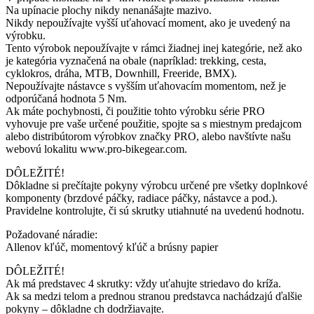
Na upínacie plochy nikdy nenanášajte mazivo.
Nikdy nepoužívajte vyšší uťahovací moment, ako je uvedený na
výrobku.
Tento výrobok nepoužívajte v rámci žiadnej inej kategórie, než ako
je kategória vyznačená na obale (napríklad: trekking, cesta,
cyklokros, dráha, MTB, Downhill, Freeride, BMX).
Nepoužívajte nástavce s vyšším uťahovacím momentom, než je
odporúčaná hodnota 5 Nm.
Ak máte pochybnosti, či použitie tohto výrobku série PRO
vyhovuje pre vaše určené použitie, spojte sa s miestnym predajcom
alebo distribútorom výrobkov značky PRO, alebo navštívte našu
webovú lokalitu www.pro-bikegear.com.
DÔLEŽITÉ!
Dôkladne si prečítajte pokyny výrobcu určené pre všetky doplnkové
komponenty (brzdové páčky, radiace páčky, nástavce a pod.).
Pravidelne kontrolujte, či sú skrutky utiahnuté na uvedenú hodnotu.
Požadované náradie:
Allenov kľúč, momentový kľúč a brúsny papier
DÔLEŽITÉ!
Ak má predstavec 4 skrutky: vždy uťahujte striedavo do kríža.
Ak sa medzi telom a prednou stranou predstavca nachádzajú ďalšie
pokyny – dôkladne ch dodržiavajte.