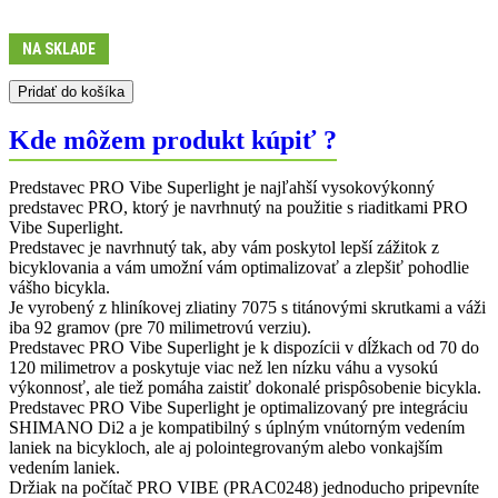
NA SKLADE
množstvo
Pridať do košíka
Predstavec
VIBE
Kde môžem produkt kúpiť ?
SUPERLIGHT
+/-
Predstavec PRO Vibe Superlight je najľahší vysokovýkonný
6°
predstavec PRO, ktorý je navrhnutý na použitie s riaditkami PRO
130
Vibe Superlight.
mm
Predstavec je navrhnutý tak, aby vám poskytol lepší zážitok z
bicyklovania a vám umožní vám optimalizovať a zlepšiť pohodlie
vášho bicykla.
Je vyrobený z hliníkovej zliatiny 7075 s titánovými skrutkami a váži
iba 92 gramov (pre 70 milimetrovú verziu).
Predstavec PRO Vibe Superlight je k dispozícii v dĺžkach od 70 do
120 milimetrov a poskytuje viac než len nízku váhu a vysokú
výkonnosť, ale tiež pomáha zaistiť dokonalé prispôsobenie bicykla.
Predstavec PRO Vibe Superlight je optimalizovaný pre integráciu
SHIMANO Di2 a je kompatibilný s úplným vnútorným vedením
laniek na bicykloch, ale aj polointegrovaným alebo vonkajším
vedením laniek.
Držiak na počítač PRO VIBE (PRAC0248) jednoducho pripevníte