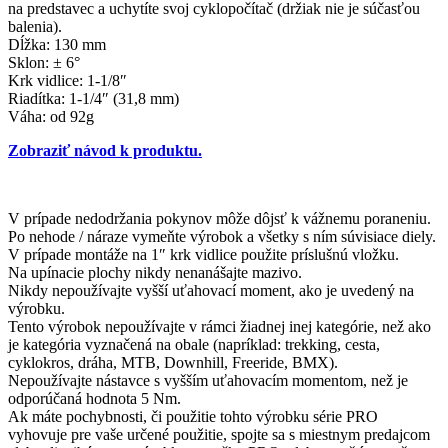
na predstavec a uchytíte svoj cyklopočítač (držiak nie je súčasťou
balenia).
Dĺžka: 130 mm
Sklon: ± 6°
Krk vidlice: 1-1/8″
Riadítka: 1-1/4″ (31,8 mm)
Váha: od 92g
Zobraziť návod k produktu.
V prípade nedodržania pokynov môže dôjsť k vážnemu poraneniu.
Po nehode / náraze vymeňte výrobok a všetky s ním súvisiace diely.
V prípade montáže na 1″ krk vidlice použite príslušnú vložku.
Na upínacie plochy nikdy nenanášajte mazivo.
Nikdy nepoužívajte vyšší uťahovací moment, ako je uvedený na
výrobku.
Tento výrobok nepoužívajte v rámci žiadnej inej kategórie, než ako
je kategória vyznačená na obale (napríklad: trekking, cesta,
cyklokros, dráha, MTB, Downhill, Freeride, BMX).
Nepoužívajte nástavce s vyšším uťahovacím momentom, než je
odporúčaná hodnota 5 Nm.
Ak máte pochybnosti, či použitie tohto výrobku série PRO
vyhovuje pre vaše určené použitie, spojte sa s miestnym predajcom