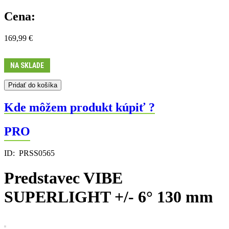
Cena:
169,99
€
NA SKLADE
množstvo
Pridať do košíka
Predstavec
VIBE
Kde môžem produkt kúpiť ?
SUPERLIGHT
+/-
PRO
6°
130
mm
ID:
PRSS0565
Predstavec VIBE
SUPERLIGHT +/- 6° 130 mm