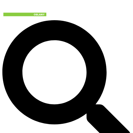
Preskočiť
na
obsah