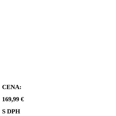
CENA:
169,99
€
S DPH