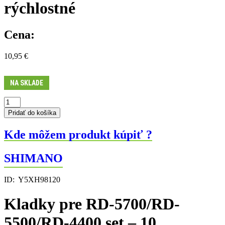
rýchlostné
Cena:
10,95
€
NA SKLADE
množstvo
Kladky
Pridať do košíka
pre
RD-
Kde môžem produkt kúpiť ?
5700/RD-
5500/RD-
4400
SHIMANO
set
-
ID:
Y5XH98120
10
rýchlostné
Kladky pre RD-5700/RD-
5500/RD-4400 set – 10