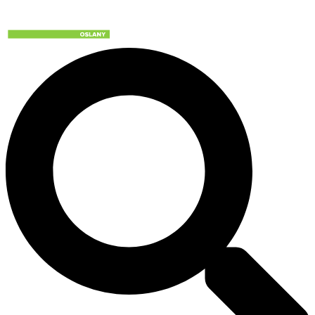
Preskočiť
na
obsah