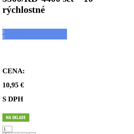
rýchlostné
CENA:
10,95
€
S DPH
NA SKLADE
množstvo
Kladky