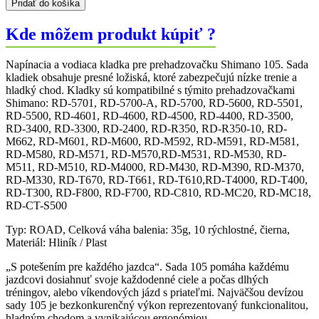
Pridať do košíka
pre
RD-
Kde môžem produkt kúpiť ?
5700/RD-
5500/RD-
4400
Napínacia a vodiaca kladka pre prehadzovačku Shimano 105. Sada
set
kladiek obsahuje presné ložiská, ktoré zabezpečujú nízke trenie a
-
hladký chod. Kladky sú kompatibilné s týmito prehadzovačkami
10
Shimano: RD-5701, RD-5700-A, RD-5700, RD-5600, RD-5501,
rýchlostné
RD-5500, RD-4601, RD-4600, RD-4500, RD-4400, RD-3500,
RD-3400, RD-3300, RD-2400, RD-R350, RD-R350-10, RD-
M662, RD-M601, RD-M600, RD-M592, RD-M591, RD-M581,
RD-M580, RD-M571, RD-M570,RD-M531, RD-M530, RD-
M511, RD-M510, RD-M4000, RD-M430, RD-M390, RD-M370,
RD-M330, RD-T670, RD-T661, RD-T610,RD-T4000, RD-T400,
RD-T300, RD-F800, RD-F700, RD-C810, RD-MC20, RD-MC18,
RD-CT-S500
Typ: ROAD, Celková váha balenia: 35g, 10 rýchlostné, čierna,
Materiál: Hliník / Plast
„S potešením pre každého jazdca“. Sada 105 pomáha každému
jazdcovi dosiahnuť svoje každodenné ciele a počas dlhých
tréningov, alebo víkendových jázd s priateľmi. Najväčšou devízou
sady 105 je bezkonkurenčný výkon reprezentovaný funkcionalitou,
hladným chodom a vynikajúcou ergonómiou.