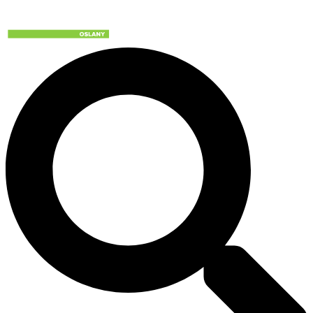
Preskočiť
na
obsah