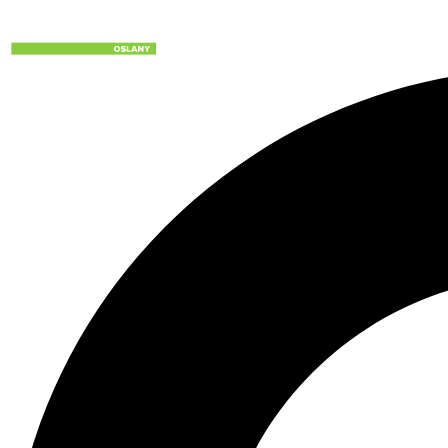
Preskočiť
na
obsah