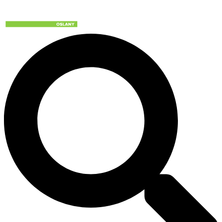
Preskočiť
na
obsah