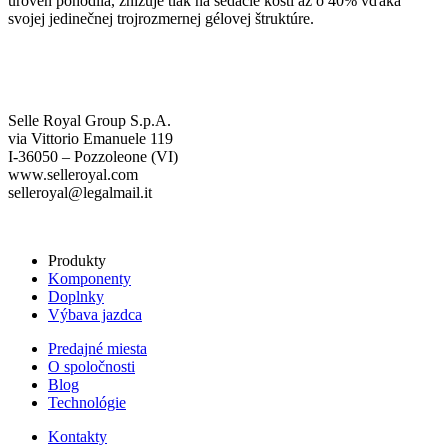
úroveň pohodlia, znižuje tlak na sedacie kosti až o 40% vďaka
svojej jedinečnej trojrozmernej gélovej štruktúre.
Selle Royal Group S.p.A.
via Vittorio Emanuele 119
I-36050 – Pozzoleone (VI)
www.selleroyal.com
selleroyal@legalmail.it
Produkty
Komponenty
Doplnky
Výbava jazdca
Predajné miesta
O spoločnosti
Blog
Technológie
Kontakty