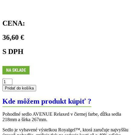
CENA:
36,60
€
S DPH
NA SKLADE
množstvo
Sedlo
Pridať do košíka
AVENUE
Relaxed
Kde môžem produkt kúpiť ?
267
mm
Pohodlné sedlo AVENUE Relaxed v čiernej farbe, dĺžka sedla
218mm a šírka 267mm.
Sedlo je vybavené výstelkou Royalgel™, ktorá zaručuje najvyššiu