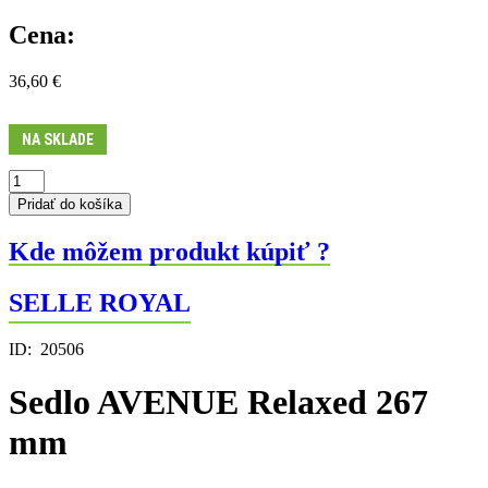
Cena:
36,60
€
NA SKLADE
množstvo
Sedlo
Pridať do košíka
AVENUE
Relaxed
Kde môžem produkt kúpiť ?
267
mm
SELLE ROYAL
ID:
20506
Sedlo AVENUE Relaxed 267
mm