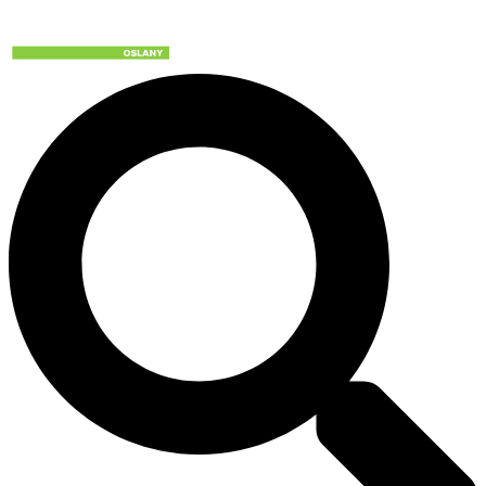
Preskočiť
na
obsah