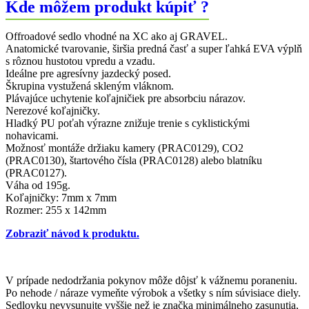
Kde môžem produkt kúpiť ?
142
mm
Offroadové sedlo vhodné na XC ako aj GRAVEL.
Anatomické tvarovanie, širšia predná časť a super ľahká EVA výplň
s rôznou hustotou vpredu a vzadu.
Ideálne pre agresívny jazdecký posed.
Škrupina vystužená skleným vláknom.
Plávajúce uchytenie koľajničiek pre absorbciu nárazov.
Nerezové koľajničky.
Hladký PU poťah výrazne znižuje trenie s cyklistickými
nohavicami.
Možnosť montáže držiaku kamery (PRAC0129), CO2
(PRAC0130), štartového čísla (PRAC0128) alebo blatníku
(PRAC0127).
Váha od 195g.
Koľajničky: 7mm x 7mm
Rozmer: 255 x 142mm
Zobraziť návod k produktu.
V prípade nedodržania pokynov môže dôjsť k vážnemu poraneniu.
Po nehode / náraze vymeňte výrobok a všetky s ním súvisiace diely.
Sedlovku nevysunujte vyššie než je značka minimálneho zasunutia,