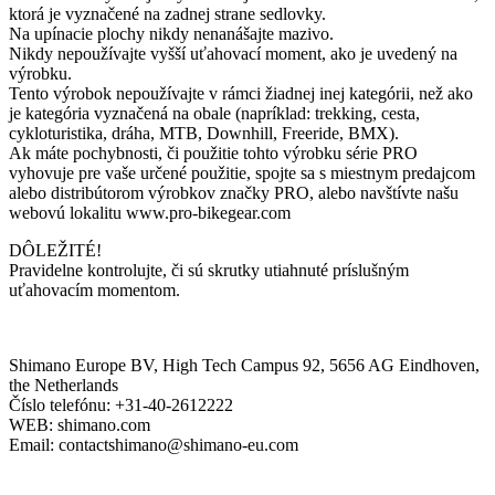
ktorá je vyznačené na zadnej strane sedlovky.
Na upínacie plochy nikdy nenanášajte mazivo.
Nikdy nepoužívajte vyšší uťahovací moment, ako je uvedený na
výrobku.
Tento výrobok nepoužívajte v rámci žiadnej inej kategórii, než ako
je kategória vyznačená na obale (napríklad: trekking, cesta,
cykloturistika, dráha, MTB, Downhill, Freeride, BMX).
Ak máte pochybnosti, či použitie tohto výrobku série PRO
vyhovuje pre vaše určené použitie, spojte sa s miestnym predajcom
alebo distribútorom výrobkov značky PRO, alebo navštívte našu
webovú lokalitu www.pro-bikegear.com
DÔLEŽITÉ!
Pravidelne kontrolujte, či sú skrutky utiahnuté príslušným
uťahovacím momentom.
Shimano Europe BV, High Tech Campus 92, 5656 AG Eindhoven,
the Netherlands
Číslo telefónu: +31-40-2612222
WEB: shimano.com
Email: contactshimano@shimano-eu.com