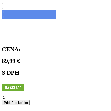
CENA:
89,99
€
S DPH
NA SKLADE
množstvo
Sedlo
Pridať do košíka
STEALTH
OFFROAD