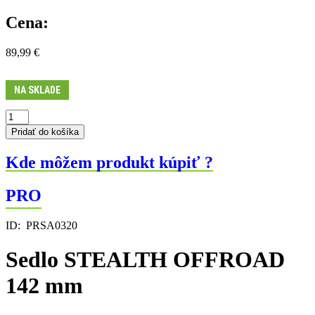
Cena:
89,99
€
NA SKLADE
množstvo
Sedlo
Pridať do košíka
STEALTH
OFFROAD
Kde môžem produkt kúpiť ?
142
mm
PRO
ID:
PRSA0320
Sedlo STEALTH OFFROAD
142 mm