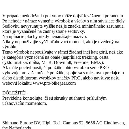
V prípade nedodržania pokynov môže dôjsť k vážnemu poraneniu.
Po nehode / náraze vymeňte výrobok a všetky s ním súvisiace diely.
Sedlovku nevysunujte vyššie než je značka minimálneho zasunutia,
ktorá je vyznačené na zadnej strane sedlovky.
Na upínacie plochy nikdy nenanášajte mazivo.
Nikdy nepoužívajte vyšší uťahovací moment, ako je uvedený na
výrobku.
Tento výrobok nepoužívajte v rámci žiadnej inej kategórii, než ako
je kategória vyznačená na obale (napríklad: trekking, cesta,
cykloturistika, dráha, MTB, Downhill, Freeride, BMX).
Ak máte pochybnosti, či použitie tohto výrobku série PRO
vyhovuje pre vaše určené použitie, spojte sa s miestnym predajcom
alebo distribútorom výrobkov značky PRO, alebo navštívte našu
webovú lokalitu www.pro-bikegear.com
DÔLEŽITÉ!
Pravidelne kontrolujte, či sú skrutky utiahnuté príslušným
uťahovacím momentom.
Shimano Europe BV, High Tech Campus 92, 5656 AG Eindhoven,
the Netherlands