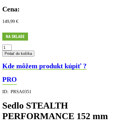
Cena:
149,99
€
NA SKLADE
množstvo
Sedlo
Pridať do košíka
STEALTH
PERFORMANCE
Kde môžem produkt kúpiť ?
152
mm
PRO
ID:
PRSA0351
Sedlo STEALTH
PERFORMANCE 152 mm