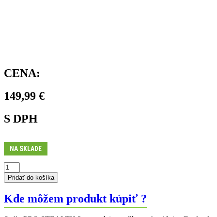
CENA:
149,99
€
S DPH
NA SKLADE
množstvo
Sedlo
Pridať do košíka
STEALTH
PERFORMANCE
Kde môžem produkt kúpiť ?
152
mm