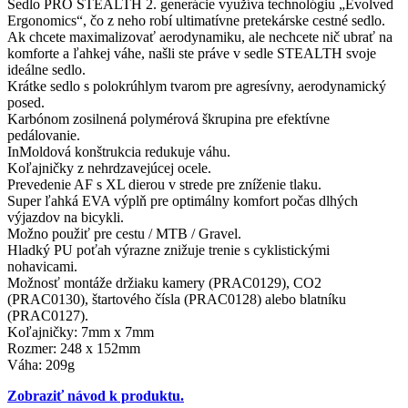
Sedlo PRO STEALTH 2. generácie využíva technológiu „Evolved
Ergonomics“, čo z neho robí ultimatívne pretekárske cestné sedlo.
Ak chcete maximalizovať aerodynamiku, ale nechcete nič ubrať na
komforte a ľahkej váhe, našli ste práve v sedle STEALTH svoje
ideálne sedlo.
Krátke sedlo s polokrúhlym tvarom pre agresívny, aerodynamický
posed.
Karbónom zosilnená polymérová škrupina pre efektívne
pedálovanie.
InMoldová konštrukcia redukuje váhu.
Koľajničky z nehrdzavejúcej ocele.
Prevedenie AF s XL dierou v strede pre zníženie tlaku.
Super ľahká EVA výplň pre optimálny komfort počas dlhých
výjazdov na bicykli.
Možno použiť pre cestu / MTB / Gravel.
Hladký PU poťah výrazne znižuje trenie s cyklistickými
nohavicami.
Možnosť montáže držiaku kamery (PRAC0129), CO2
(PRAC0130), štartového čísla (PRAC0128) alebo blatníku
(PRAC0127).
Koľajničky: 7mm x 7mm
Rozmer: 248 x 152mm
Váha: 209g
Zobraziť návod k produktu.