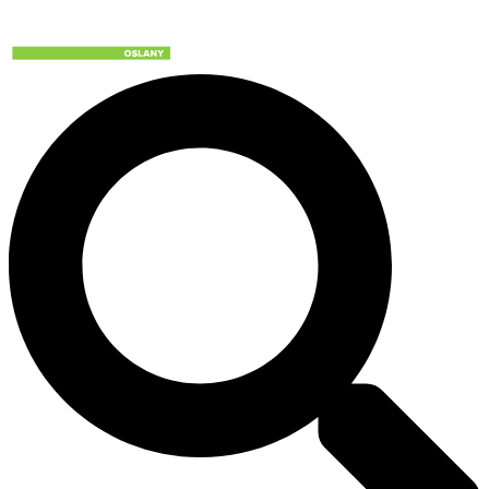
Preskočiť
na
obsah