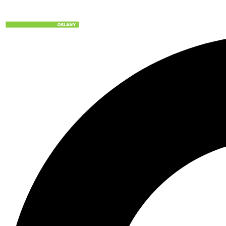
Preskočiť
na
obsah