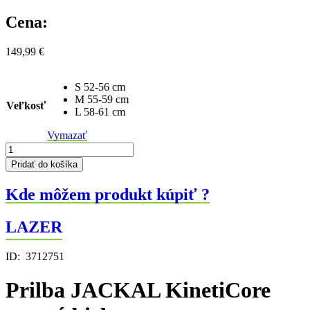
Cena:
149,99
€
S 52-56 cm
M 55-59 cm
Veľkosť
L 58-61 cm
Vymazať
množstvo
Prilba
Pridať do košíka
JACKAL
KinetiCore
Kde môžem produkt kúpiť ?
matná
biela
LAZER
ID:
3712751
Prilba JACKAL KinetiCore