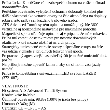
Prilba Jackal KinetiCore vám zabezpečí ochranu na vašich offroad
dobrodružstvách.
Perfektné odvetranie, vylepšená ochrana a dokonalý komfort plus
ďalšie vlastnosti ako vetracie otvory na čele alebo úchyt na doplnky
robia z tejto prilby sen každého trailového jazdca.
ATS Advanced Turnfit systém upínania umožňuje rýchle 360°
vertikálne aj horizontálne nastavenie pre maximálne pohodlie.
Magnetická spona uľahčuje upínanie aj v prípade, že máte rukavice.
Prilba má vpredu dostatok miesta pre nosenie downhillových
okuliarov, ktoré možno uložiť aj na vrch prilby.
Strategicky umiestnené vetracie otvory a špeciálne vstupy na čele
vás udržia v chlade aj pri dlhých letných výšľapoch.
Prepracovaný agresívnejší nastaviteľný štit je možné umiestniť do 4
pozícii.
Na prilbu je možné upevniť kameru, aby ste si mohli vaše jazdy
natočiť.
Prilba je kompatibilná s univerzálnym LED svetlom LAZER
(3721087).
VLASTNOSTI:
Fit systém: ATS Advanced Turnfit System
Konštrukcia: In-Mold
Účinnosť odvetrania: 98,8% (100% je jazda bez prilby)
Hmotnosť: 340g (M)
Certifikát: CE – CPSC – AS