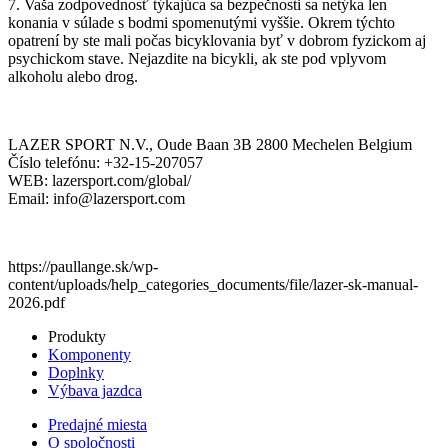
7. Vaša zodpovednosť týkajúca sa bezpečnosti sa netýka len
konania v súlade s bodmi spomenutými vyššie. Okrem týchto
opatrení by ste mali počas bicyklovania byť v dobrom fyzickom aj
psychickom stave. Nejazdite na bicykli, ak ste pod vplyvom
alkoholu alebo drog.
LAZER SPORT N.V., Oude Baan 3B 2800 Mechelen Belgium
Číslo telefónu: +32-15-207057
WEB: lazersport.com/global/
Email: info@lazersport.com
https://paullange.sk/wp-
content/uploads/help_categories_documents/file/lazer-sk-manual-
2026.pdf
Produkty
Komponenty
Doplnky
Výbava jazdca
Predajné miesta
O spoločnosti