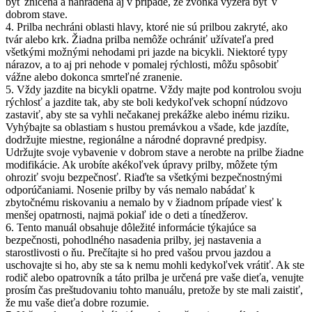
byť zničená a nahradená aj v prípade, že zvonka vyzerá byť v
dobrom stave.
4. Prilba nechráni oblasti hlavy, ktoré nie sú prilbou zakryté, ako
tvár alebo krk. Žiadna prilba nemôže ochrániť užívateľa pred
všetkými možnými nehodami pri jazde na bicykli. Niektoré typy
nárazov, a to aj pri nehode v pomalej rýchlosti, môžu spôsobiť
vážne alebo dokonca smrteľné zranenie.
5. Vždy jazdite na bicykli opatrne. Vždy majte pod kontrolou svoju
rýchlosť a jazdite tak, aby ste boli kedykoľvek schopní núdzovo
zastaviť, aby ste sa vyhli nečakanej prekážke alebo inému riziku.
Vyhýbajte sa oblastiam s hustou premávkou a všade, kde jazdíte,
dodržujte miestne, regionálne a národné dopravné predpisy.
Udržujte svoje vybavenie v dobrom stave a nerobte na prilbe žiadne
modifikácie. Ak urobíte akékoľvek úpravy prilby, môžete tým
ohroziť svoju bezpečnosť. Riaďte sa všetkými bezpečnostnými
odporúčaniami. Nosenie prilby by vás nemalo nabádať k
zbytočnému riskovaniu a nemalo by v žiadnom prípade viesť k
menšej opatrnosti, najmä pokiaľ ide o deti a tínedžerov.
6. Tento manuál obsahuje dôležité informácie týkajúce sa
bezpečnosti, pohodlného nasadenia prilby, jej nastavenia a
starostlivosti o ňu. Prečítajte si ho pred vašou prvou jazdou a
uschovajte si ho, aby ste sa k nemu mohli kedykoľvek vrátiť. Ak ste
rodič alebo opatrovník a táto prilba je určená pre vaše dieťa, venujte
prosím čas preštudovaniu tohto manuálu, pretože by ste mali zaistiť,
že mu vaše dieťa dobre rozumie.