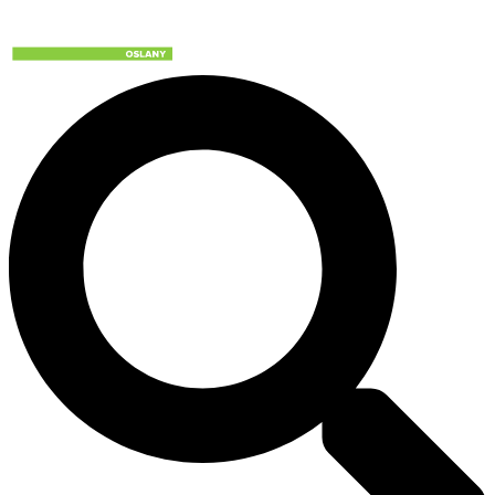
Preskočiť
na
obsah