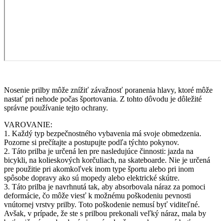
Nosenie prilby môže znížiť závažnosť poranenia hlavy, ktoré môže
nastať pri nehode počas športovania. Z tohto dôvodu je dôležité
správne používanie tejto ochrany.
VAROVANIE:
1. Každý typ bezpečnostného vybavenia má svoje obmedzenia.
Pozorne si prečítajte a postupujte podľa týchto pokynov.
2. Táto prilba je určená len pre nasledujúce činnosti: jazda na
bicykli, na kolieskových korčuliach, na skateboarde. Nie je určená
pre použitie pri akomkoľvek inom type športu alebo pri inom
spôsobe dopravy ako sú mopedy alebo elektrické skútre.
3. Táto prilba je navrhnutá tak, aby absorbovala náraz za pomoci
deformácie, čo môže viesť k možnému poškodeniu pevnosti
vnútornej vrstvy prilby. Toto poškodenie nemusí byť viditeľné.
Avšak, v prípade, že ste s prilbou prekonali veľký náraz, mala by