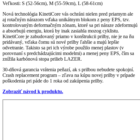
Veľkosti: S (52-56cm), M (55-59cm), L (58-61cm)
Nová technológia KinetiCore vás ochráni nielen pred priamym ale
aj rotačným nárazom vďaka unikátnym blokom z peny EPS, tzv.
kontrolovaným deformačným zónam, ktoré sa pri náraze zdeformujú
a absorbujú energiu, ktorá by inak zasiahla mozog cyklistu.
KinetiCore je zabudovaný priamo v konštrukcii prilby, nie je na ňu
pridávaný, vďaka čomu sú nové prilby ľahšie a majú lepšie
odvetranie. Takisto sa pri ich výrobe použilo menej plastov (v
porovnaní s predchádzajúcimi modelmi) a menej peny EPS, čím sa
znížila karbónová stopa prilieb LAZER.
30-dňová garancia vrátenia peňazí, ak s prilbou nebudete spokojní.
Crash replacement program – zľava na kúpu novej prilby v prípade
poškodenia pri páde do 1 roka od zakúpenia prilby.
Zobraziť návod k produktu.