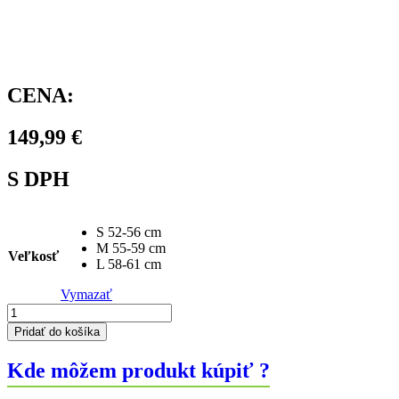
CENA:
149,99
€
S DPH
S 52-56 cm
M 55-59 cm
Veľkosť
L 58-61 cm
Vymazať
množstvo
Prilba
Pridať do košíka
JACKAL
KinetiCore
Kde môžem produkt kúpiť ?
matná
biela